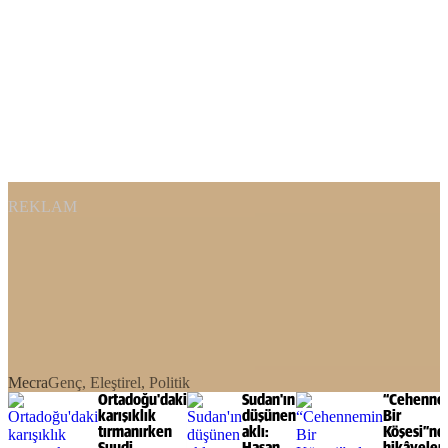
REKLAM
Mecra
Genç, Eleştirel, Politik
Ortadoğu'daki
Sudan'ın
“Cehenne
karışıklık
düşünen
Bir
tırmanırken
aklı:
Köşesi”nd