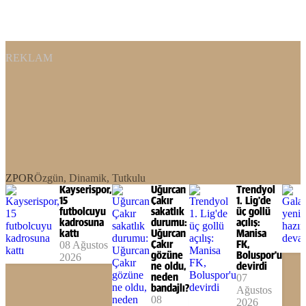
REKLAM
ZPOR
Özgün, Dinamik, Tutkulu
Kayserispor,
Uğurcan
Trendyol
15
Çakır
1. Lig'de
futbolcuyu
sakatlık
üç gollü
kadrosuna
durumu:
açılış:
kattı
Uğurcan
Manisa
08 Ağustos
Çakır
FK,
gözüne
Boluspor'u
2026
ne oldu,
devirdi
neden
07
bandajlı?
Ağustos
08
2026