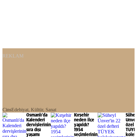
REKLAM
Cins
Edebiyat, Kültür, Sanat
Osmanlı'da
Kırşehir
Sühey
Kalenderi
neden ilçe
Ünver
dervişlerinin
yapıldı?
özel d
sıra dışı
1954
TÜYE
yaşamı
seçimlerinin
kolek