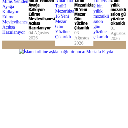
Miras Yeniden
Tarihî
2 bin
Ayağa
Mezarlıkta
yıllık
Kalkıyor:
16 Yeni
mozaikli
Edirne
Mezar
salon gün
Mevlevihanesi
Gün
yüzüne
Açılışa
Yüzüne
çıkarıldı
Hazırlanıyor
Çıkarıldı
01
04 Ağustos
03
Ağustos
2026
Ağustos
2026
2026