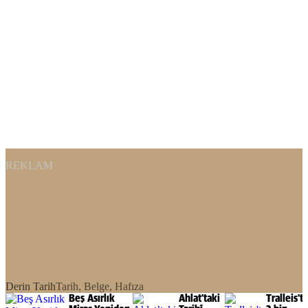
REKLAM
Derin Tarih
Tarih, Belge, Hafıza
Beş Asırlık
Ahlat’taki
Tralleis't