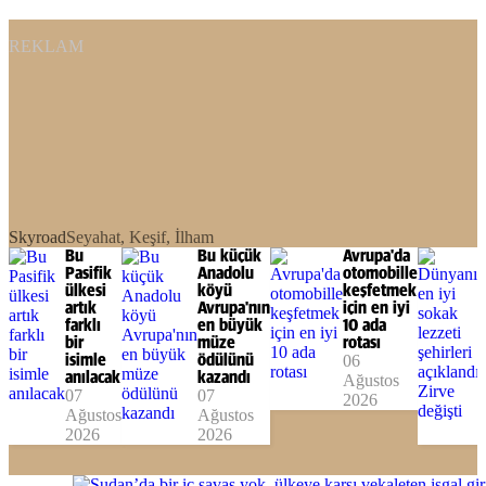
REKLAM
Skyroad
Seyahat, Keşif, İlham
Bu
Bu küçük
Avrupa'da
Pasifik
Anadolu
otomobille
ülkesi
köyü
keşfetmek
artık
Avrupa'nın
için en iyi
farklı
en büyük
10 ada
bir
müze
rotası
isimle
ödülünü
06
anılacak
kazandı
Ağustos
07
07
2026
Ağustos
Ağustos
2026
2026