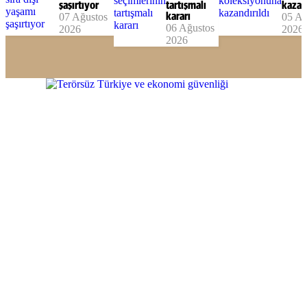
şaşırtıyor
tartışmalı
kazand
07 Ağustos
kararı
05 Ağ
06 Ağustos
2026
2026
2026