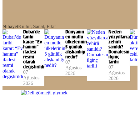
Nihayet
Kültür, Sanat, Fikir
Dubai’de
Dünyanın
Neden
tarihi
en mutlu
yüzyıllarca
karar: “Ev
ülkelerinin
zehirli
hanımı”
5 günlük
sanıldı?
ifadesi
alışkanlığı
Domatesin
resmi
nedir?
ilginç
olarak
07
tarihi
değiştirildi
07
Ağustos
07
Ağustos
2026
Ağustos
2026
2026