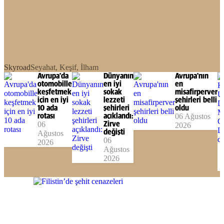
Skyroad
Seyahat, Keşif, İlham
Avrupa'da
Dünyanın
Avrupa'nın
otomobille
en iyi
en
keşfetmek
sokak
misafirperver
için en iyi
lezzeti
şehirleri belli
10 ada
şehirleri
oldu
rotası
açıklandı:
06 Ağustos
06
Zirve
2026
değişti
Ağustos
06
2026
Ağustos
2026