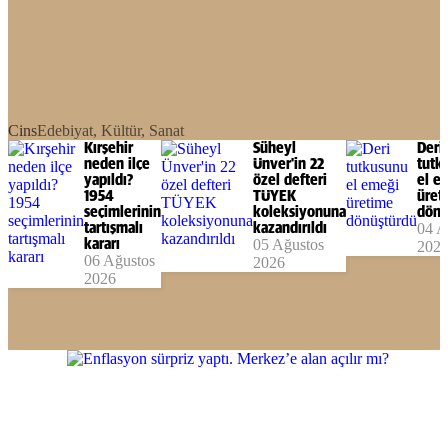
Cins
Edebiyat, Kültür, Sanat
Kırşehir
Süheyl
Deri
neden ilçe
Ünver'in 22
tutk
yapıldı?
özel defteri
el e
1954
TÜYEK
üret
seçimlerinin
koleksiyonuna
dönü
tartışmalı
kazandırıldı
04 A
kararı
05 Ağustos
202
06 Ağustos
2026
2026