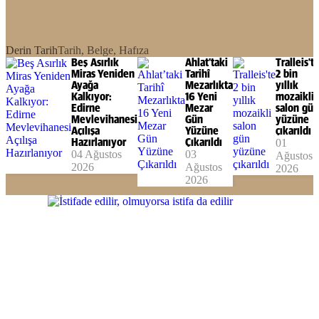
Derin Tarih
Tarih, Belge, Hafıza
Beş Asırlık
Ahlat’taki
Tralleis't
Miras Yeniden
Tarihî
2 bin
Ayağa
Mezarlıkta
yıllık
Kalkıyor:
16 Yeni
mozaikli
Edirne
Mezar
salon gün
Mevlevihanesi
Gün
yüzüne
Açılışa
Yüzüne
çıkarıldı
Hazırlanıyor
Çıkarıldı
01
04 Ağustos
03
Ağustos
2026
Ağustos
2026
2026