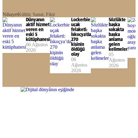
Nihayet
Kültür, Sanat, Fikir
Dünyanın
Lockerbie
Sözlükte
aktif hizmet
uçak
başka
veren en
felaketi:
sokakta
eski 5
İskoçya’da
başka
kütüphanesi
270
anlama
06 Ağustos
kişinin
gelen
öldüğü
kelimeler
2026
olay
05
06
Ağustos
Ağustos
2026
2026