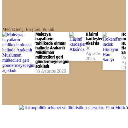
Mecra
Genç, Eleştirel, Politik
Malezya,
Hâşimî
Hok
hayatların
kardeşler
inci
tehlikede olması
Aksâ’da
Hud
halinde Arakanlı
06
Ha
Müslüman
Sar
Ağustos
mültecileri geri
06
2026
göndermeyeceğini
Ağu
açıkladı
20
06 Ağustos 2026