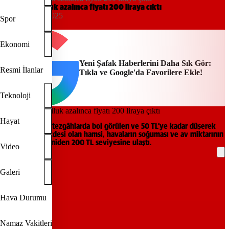
Hamside bolluk azalınca fiyatı 200 liraya çıktı
12:31, 11/12/2025
Spor
IHA
Ekonomi
Yeni Şafak Haberlerini Daha Sık Gör:
Resmi İlanlar
Tıkla ve Google'da Favorilere Ekle!
Teknoloji
Hayat
Sezon başında tezgâhlarda bol görülen ve 50 TL’ye kadar düşerek
vatandaşın gözdesi olan hamsi, havaların soğuması ve av miktarının
azalmasıyla yeniden 200 TL seviyesine ulaştı.
Video
REKLAM
Galeri
Hava Durumu
Namaz Vakitleri