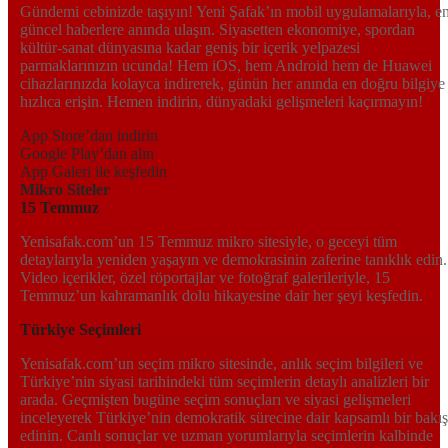
Gündemi cebinizde taşıyın! Yeni Şafak’ın mobil uygulamalarıyla, e
güncel haberlere anında ulaşın. Siyasetten ekonomiye, spordan
kültür-sanat dünyasına kadar geniş bir içerik yelpazesi
parmaklarınızın ucunda! Hem iOS, hem Android hem de Huawei
cihazlarınızda kolayca indirerek, günün her anında en doğru bilgiye
hızlıca erişin. Hemen indirin, dünyadaki gelişmeleri kaçırmayın!
App Store’dan indirin
Google Play’dan alın
App Galeri ile keşfedin
Mikro Siteler
15 Temmuz
Yenisafak.com’un 15 Temmuz mikro sitesiyle, o geceyi tüm
detaylarıyla yeniden yaşayın ve demokrasinin zaferine tanıklık edin.
Video içerikler, özel röportajlar ve fotoğraf galerileriyle, 15
Temmuz’un kahramanlık dolu hikayesine dair her şeyi keşfedin.
Türkiye Seçimleri
Yenisafak.com’un seçim mikro sitesinde, anlık seçim bilgileri ve
Türkiye’nin siyasi tarihindeki tüm seçimlerin detaylı analizleri bir
arada. Geçmişten bugüne seçim sonuçları ve siyasi gelişmeleri
inceleyerek Türkiye’nin demokratik sürecine dair kapsamlı bir bakış
edinin. Canlı sonuçlar ve uzman yorumlarıyla seçimlerin kalbinde