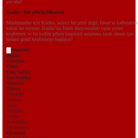
yer alın!
Kudüs : Bir şehrin Hikayesi
Müslümanlar için Kudüs, sadece bir şehir değil, İslam’ın kalbindeki
kutsal bir mirastır. Kudüs’ün İslam dünyasındaki eşsiz yerini
keşfetmek ve bu kadim şehrin bugünkü anlamına tanık olmak için
hemen şimdi keşfetmeye başlayın!
Kategoriler
Bugün
Gündem
Video
Foto Galeri
Son Dakika
Haberler
Dünya
Ortadoğu
Avrupa
Asya
Amerika
Afrika
Antarktika
Okyanusya
Ekonomi