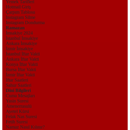
Yemek Tarifleri
Hotmail Giriş
Çarpım Tablosu
Instagram Silme
Instagram Dondurma
Ramazan
İmsakiye 2024
İstanbul İmsakiye
Ankara İmsakiye
İzmir İmsakiye
İstanbul İftar Vakti
Ankara İftar Vakti
Konya İftar Vakti
Bursa İftar Vakti
İzmir İftar Vakti
İftar Saatleri
Sahur Saatleri
Dini Bilgileri
Cuma Mesajları
Yasin Suresi
Amenerrasulü
Ayetel Kürsi
Felak Nas Suresi
Fetih Suresi
Namaz Nasıl Kılınır?