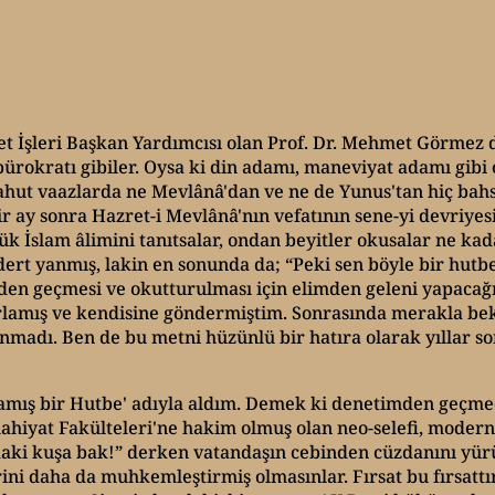
et İşleri Başkan Yardımcısı olan Prof. Dr. Mehmet Görmez 
rokratı gibiler. Oysa ki din adamı, maneviyat adamı gibi o
hut vaazlarda ne Mevlânâ'dan ve ne de Yunus'tan hiç bahset
ay sonra Hazret-i Mevlânâ'nın vefatının sene-yi devriyesi 
İslam âlimini tanıtsalar, ondan beyitler okusalar ne kada
dert yanmış, lakin en sonunda da; “Peki sen böyle bir hutbe
n geçmesi ve okutturulması için elimden geleni yapacağı
azırlamış ve kendisine göndermiştim. Sonrasında merakla 
unmadı. Ben de bu metni hüzünlü bir hatıra olarak yıllar s
nmamış bir Hutbe' adıyla aldım. Demek ki denetimden geçmed
lahiyat Fakülteleri'ne hakim olmuş olan neo-selefi, moderni
ki kuşa bak!” derken vatandaşın cebinden cüzdanını yürüt
ni daha da muhkemleştirmiş olmasınlar. Fırsat bu fırsattı