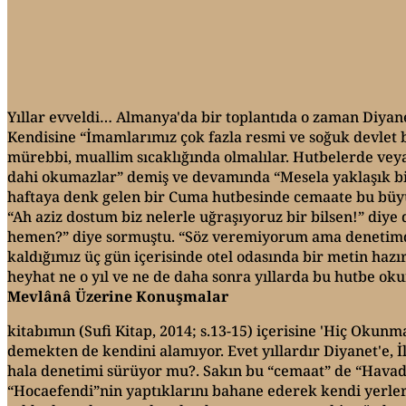
Yıllar evveldi… Almanya'da bir toplantıda o zaman Diyan
Kendisine “İmamlarımız çok fazla resmi ve soğuk devlet bü
mürebbi, muallim sıcaklığında olmalılar. Hutbelerde veya
dahi okumazlar” demiş ve devamında “Mesela yaklaşık bir 
haftaya denk gelen bir Cuma hutbesinde cemaate bu büyük 
“Ah aziz dostum biz nelerle uğraşıyoruz bir bilsen!” diye 
hemen?” diye sormuştu. “Söz veremiyorum ama denetimde
kaldığımız üç gün içerisinde otel odasında bir metin h
heyhat ne o yıl ve ne de daha sonra yıllarda bu hutbe ok
Mevlânâ Üzerine Konuşmalar
kitabımın (Sufi Kitap, 2014; s.13-15) içerisine 'Hiç Oku
demekten de kendini alamıyor. Evet yıllardır Diyanet'e, İ
hala denetimi sürüyor mu?. Sakın bu “cemaat” de “Havada
“Hocaefendi”nin yaptıklarını bahane ederek kendi yerleri