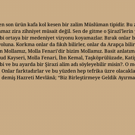
en son ürün kafa kol kesen bir zalim Müslüman tipidir. Bu 
maz zira zihniyet müsait değil. Sen de gitme o Şirazî'leri
ibi ortaya bir medeniyet vizyonu koyamazlar. Bırak onlar b
oluna. Korkma onlar da fıkıh bilirler, onlar da Arapça bilir
im Mollamız, Molla Fenari'dir bizim Mollamız. Basit anlatı
avud Kayseri, Molla Fenari, İbn Kemal, Taşköprülüzade, Ka
bi ve bu ayarda bir Şirazi alim adı söyleyebilir misin?. O
Onlar farktadırlar ve bu yüzden hep tefrika üzre olacakla
 Ne demiş Hazreti Mevlânâ; “Biz Birleştirmeye Geldik Ayırma