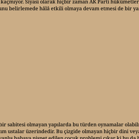
 kaçmıyor. Siyasi olarak hiçbir zaman AK Parti hükümetler
nu belirlemede hâlâ etkili olmaya devam etmesi de bir ya
ir sabitesi olmayan yapılarda bu türden oynamalar olabi
ım ustalar üzerindedir. Bu çizgide olmayan hiçbir dini vey
yanlış babaya nispet edilen çocuk problemi çıkar ki bu da