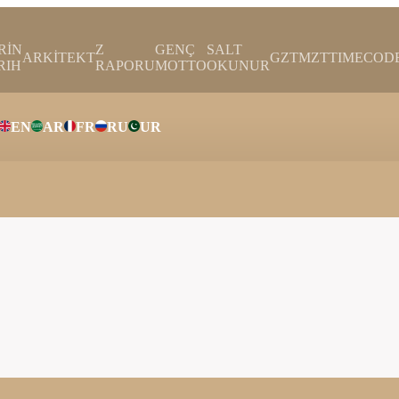
RİN
Z
GENÇ
SALT
ARKİTEKT
GZTMZT
TIMECOD
RIH
RAPORU
MOTTO
OKUNUR
EN
AR
FR
RU
UR
ar