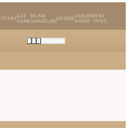
GZT
İSLAM
GERÇEK
POST
E
TVNET
KETEBE
GAME
SANATLARI
HAYAT
ÖYKÜ
Giriş yapın