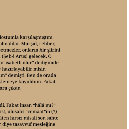
dostumla karşılaşmıştım.
lmalılar. Mürşid, rehber,
mezler, onların bir şiirini
(Şeb-i Arus) gelecek. O
r isabetli olur” dediğimde
 hazırlayabilir misin
m” demişti. Ben de orada
beklemeye koyuldum. Fakat
onra çıkan
i. Fakat insan “hâlâ mı?”
st, ulusalcı “cemaat”in (?)
en hırsız misali son sahte
r diye tasavvuf mesleğine