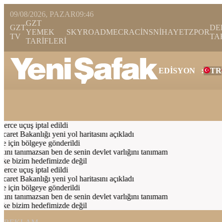
09/08/2026, PAZAR
09:46
GZT
GZT
DE
YEMEK
SKYROAD
MECRA
CİNS
NİHAYET
ZPOR
TV
TA
TARİFLERİ
EDİSYON
:
TR
Bugün
Spor
Ekonomi
Gündem
Resmi İlanlar
Galeri
Video
Yazarl
rce uçuş iptal edildi
aret Bakanlığı yeni yol haritasını açıkladı
için bölgeye gönderildi
nı tanımazsan ben de senin devlet varlığını tanımam
ke bizim hedefimizde değil
rce uçuş iptal edildi
aret Bakanlığı yeni yol haritasını açıkladı
için bölgeye gönderildi
nı tanımazsan ben de senin devlet varlığını tanımam
ke bizim hedefimizde değil