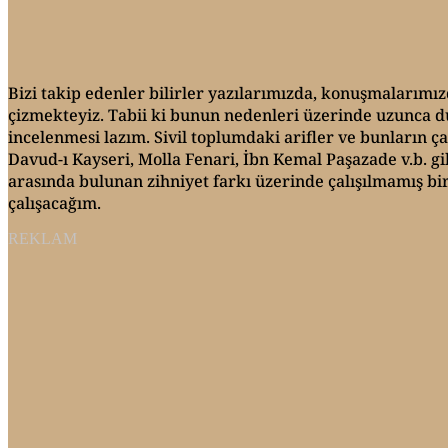
Bizi takip edenler bilirler yazılarımızda, konuşmalarımızd
çizmekteyiz. Tabii ki bunun nedenleri üzerinde uzunca du
incelenmesi lazım. Sivil toplumdaki arifler ve bunların ç
Davud-ı Kayseri, Molla Fenari, İbn Kemal Paşazade v.b. gibi
arasında bulunan zihniyet farkı üzerinde çalışılmamış b
çalışacağım.
REKLAM