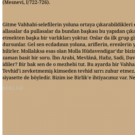
(Mesnevi, I/722-726).
Gitme Vahhabi-selefilerin yoluna ortaya çıkarabildikleri 
allasalar da pullasalar da bundan başkası bu yapıdan çıka
etmekten başka bir varlıkları yoktur. Onlar da ilk grup g
dursunlar. Gel sen ecdadının yoluna, ariflerin, erenlerin y
bilirler. Mollalıksa esas olan Molla Hüdavendigar'dır biz
zaman basit bir soru. İbn Arabi, Mevlânâ, Hafız, Sadi, D
idiler? Bir bak sen de o mezhebi tut. Bu ayarda bir Vahha
Tevhid'i zevketmemiş kimseden tevhid sırrı zuhur etmez. 
siyasette de böyledir. Bizim ise Birlik'e ihtiyacımız var.
REKLAM