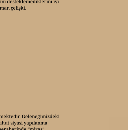
ini desteklemediklerini iyi
man çelişki.
lmektedir. Geleneğimizdeki
ahut siyasi yapılanma
 beraberinde “miras”