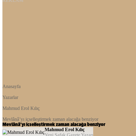
REKLAM
Anasayfa
Yazarlar
Mahmud Erol Kılıç
Mevlânâ’yı içselleştirmek zaman alacağa benziyor
Mevlânâ’yı içselleştirmek zaman alacağa benziyor
Mahmud Erol Kılıç
Yeni Şafak Gazete Yazarı