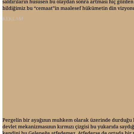
saldırıların hususen bu olaydan sonra artması hiç gözden
bildiğimiz bu “cemaat”in maalesef hükümetin din vizyonu
REKLAM
Pergelin bir ayağının muhkem olarak üzerinde durduğu b
devlet mekanizmasının kırmızı çizgisi bu yukarıda saydığ
kendini bu Geleneğe atfedemez. Atfederse de ortada bir 