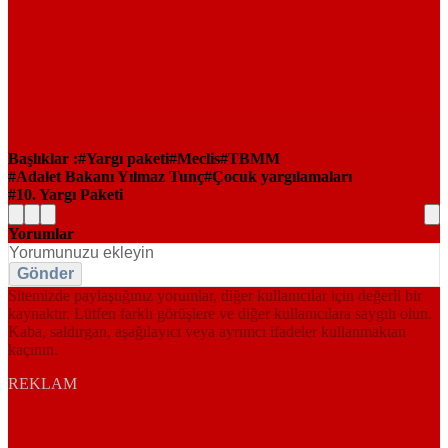
Başlıklar :
Yargı paketi
Meclis
TBMM
Adalet Bakanı Yılmaz Tunç
Çocuk yargılamaları
10. Yargı Paketi
Yorumlar
Gönder
Sitemizde paylaştığınız yorumlar, diğer kullanıcılar için değerli bir
kaynaktır. Lütfen farklı görüşlere ve diğer kullanıcılara saygılı olun.
Kaba, saldırgan, aşağılayıcı veya ayrımcı ifadeler kullanmaktan
kaçının.
REKLAM