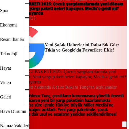
başlıyor! Yeni yargı paketi neleri kapsıyor, Meclis'e geldi mi? Bakan
YENİ YARGI PAKETİ 2025: Çocuk yargılamalarında yeni dönem
başlıyor! Yeni yargı paketi neleri kapsıyor, Meclis'e geldi mi?
Tunç duyurdu
Spor
Bakan Tunç duyurdu
22:46, 23/07/2025
Yeni Şafak
Ekonomi
Resmi İlanlar
Yeni Şafak Haberlerini Daha Sık Gör:
Tıkla ve Google'da Favorilere Ekle!
Teknoloji
Hayat
Video
Yeni yargı paketi hakkında Adalet Bakanı Tunç'tan açıklamalar
Adalet Bakanı Yılmaz Tunç, çocukların korunmasına yönelik önemli
Galeri
düzenlemeler içeren yeni bir yargı paketinin hazırlanmakta
olduğunu ve kısa süre içinde Türkiye Büyük Millet Meclisi’ne
(TBMM) sunulacağını açıkladı. Yeni yargı paketinde, çocuk
Hava Durumu
yargılamalarına dair usul ve esasların yeniden şekillendirilmesi
hedefleniyor.
Namaz Vakitleri