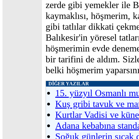
zerde gibi yemekler ile B
kaymaklısı, höşmerim, ka
gibi tatlılar dikkati çekm
Balıkesir'in yöresel tatla
höşmerimin evde deneme
bir tarifini de aldım. Siz
belki höşmerim yaparsını
DİĞER YAZILAR
15. yüzyıl Osmanlı mu
Kuş gribi tavuk ve ma
Kurtlar Vadisi ve küne
Adana kebabına standa
Soğuk günlerin sıcak 