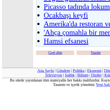
Picasso tadında lokum
Ocakbaşı keyfi
Amerika'da restoran ve
'Ahça çomahla bir men
Hamsi efsanesi
Geri dön
Yazdır
Ana Sayfa
|
Gündem
|
Politika
|
Ekonomi
|
Dü
Televizyon
|
Sağlık
|
Bilişim
|
Diziler
|
Kü
Bu sitede yayınlanan tüm materyalin her hakkı mahfuzdur. Kayn
Tasarım ve içerik yönetimi:
Yeni Şafa