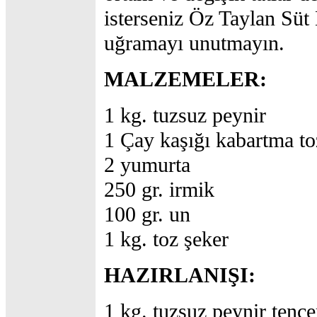
isterseniz Öz Taylan Süt 
uğramayı unutmayın.
MALZEMELER:
1 kg. tuzsuz peynir
1 Çay kaşığı kabartma t
2 yumurta
250 gr. irmik
100 gr. un
1 kg. toz şeker
HAZIRLANIŞI:
1 kg. tuzsuz peynir tenc