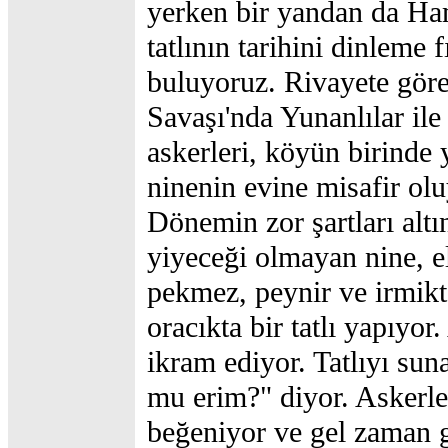
yerken bir yandan da H
tatlının tarihini dinleme f
buluyoruz. Rivayete göre 
Savaşı'nda Yunanlılar il
askerleri, köyün birinde y
ninenin evine misafir olu
Dönemin zor şartları alt
yiyeceği olmayan nine, e
pekmez, peynir ve irmik
oracıkta bir tatlı yapıyor
ikram ediyor. Tatlıyı su
mu erim?" diyor. Askerle
beğeniyor ve gel zaman 