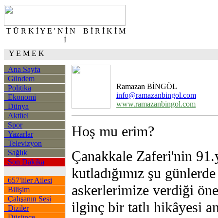
T Ü R K İ Y E ' N İ N B İ R İ K İ M
İ
Y E M E K
Ana Sayfa
Gündem
Ramazan BİNGÖL
Politika
info@ramazanbingol.com
Ekonomi
www.ramazanbingol.com
Dünya
Aktüel
Spor
Hoş mu erim?
Yazarlar
Televizyon
Çanakkale Zaferi'nin 91.y
Sağlık
Son Dakika
kutladığımız şu günlerde
657'liler Ailesi
askerlerimize verdiği öne
Bilişim
Çalışanın Sesi
ilginç bir tatlı hikâyesi 
Diziler
Düşünce