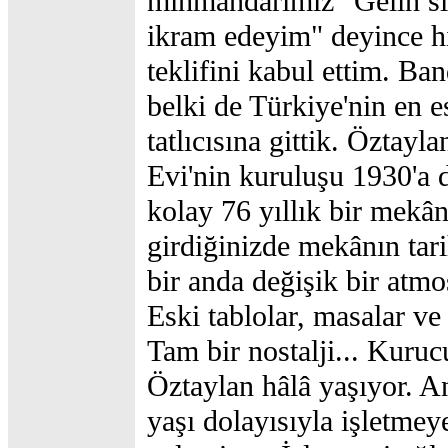
mihmandarımız "Gelin s
ikram edeyim" deyince 
teklifini kabul ettim. Ba
belki de Türkiye'nin en e
tatlıcısına gittik. Öztayla
Evi'nin kuruluşu 1930'a 
kolay 76 yıllık bir mekân
girdiğinizde mekânın tari
bir anda değişik bir atmo
Eski tablolar, masalar ve 
Tam bir nostalji... Kuruc
Öztaylan hâlâ yaşıyor. A
yaşı dolayısıyla işletmeye