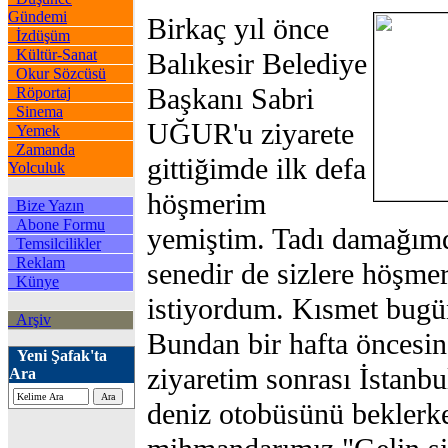
Gündemi
Birkaç yıl önce
İzdüşüm
Kültür-Sanat
Balıkesir Belediye
Okur Sözcüsü
Başkanı Sabri
Röportaj
Sinema
UĞUR'u ziyarete
Yemek
Zamanda
gittiğimde ilk defa
Yolculuk
höşmerim
Bize Yazın
Abone Formu
yemiştim. Tadı damağımda
Temsilcilikler
Reklam
senedir de sizlere höşm
Künye
istiyordum. Kısmet bug
Arşiv
Bundan bir hafta öncesi
Yeni Şafak'ta
ziyaretim sonrası İstanb
Ara
deniz otobüsünü beklerk