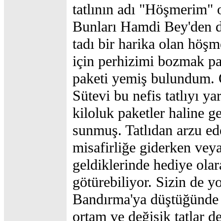
tatlının adı "Höşmerim" o
Bunları Hamdi Bey'den d
tadı bir harika olan höşm
için perhizimi bozmak pa
paketi yemiş bulundum. 
Sütevi bu nefis tatlıyı ya
kiloluk paketler haline ge
sunmuş. Tatlıdan arzu ed
misafirliğe giderken vey
geldiklerinde hediye ol
götürebiliyor. Sizin de y
Bandırma'ya düştüğünde 
ortam ve değişik tatlar 