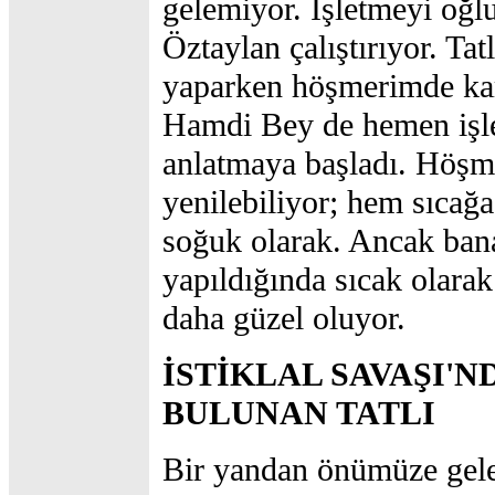
gelemiyor. İşletmeyi oğ
Öztaylan çalıştırıyor. Tat
yaparken höşmerimde kar
Hamdi Bey de hemen işl
anlatmaya başladı. Höşme
yenilebiliyor; hem sıcağ
soğuk olarak. Ancak ban
yapıldığında sıcak olara
daha güzel oluyor.
İSTİKLAL SAVAŞI'N
BULUNAN TATLI
Bir yandan önümüze gel