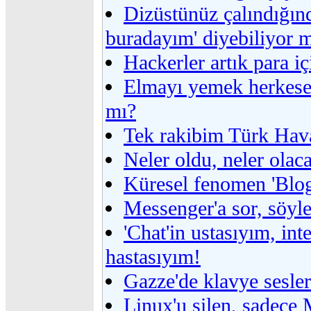
Dizüstünüz çalındığın
buradayım' diyebiliyor 
Hackerler artık para iç
Elmayı yemek herkese
mı?
Tek rakibim Türk Hava
Neler oldu, neler olac
Küresel fenomen 'Blog
Messenger'a sor, söyle
'Chat'in ustasıyım, int
hastasıyım!
Gazze'de klavye sesler
Linux'u silen, sadece 