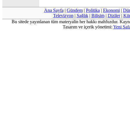
Ana Sayfa
|
Gündem
|
Politika
|
Ekonomi
|
Dü
Televizyon
|
Sağlık
|
Bilişim
|
Diziler
|
Kü
Bu sitede yayınlanan tüm materyalin her hakkı mahfuzdur. Kayn
Tasarım ve içerik yönetimi:
Yeni Şafa