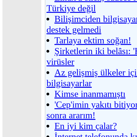
Türkiye değil
Bilişimciden bilgisaya
destek gelmedi
Tarlaya ektim soğan!
Şirketlerin iki belâsı: 
virüsler
Az gelişmiş ülkeler iç
bilgisayarlar
Kimse inanmamıştı
'Cep'imin yakıtı bitiyo
sonra ararım!
En iyi kim çalar?
İnternet telefonunda k