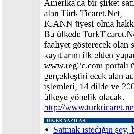
Amerika'da bir şirket sat
alan Türk Ticaret.Net,
ICANN üyesi olma hakkın
Bu ülkede TurkTicaret.Ne
faaliyet gösterecek olan ş
kayıtlarını ilk elden yapa
www.reg2c.com portalı 
gerçekleştirilecek alan ad
işlemleri, 14 dilde ve 20
ülkeye yönelik olacak.
http://www.turkticaret.ne
DİĞER YAZILAR
Satmak istediğin şey, 