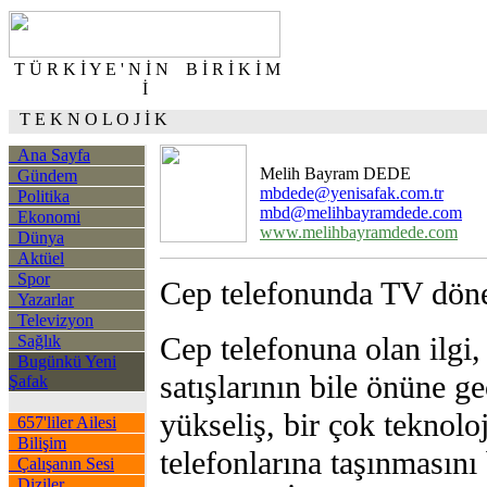
T Ü R K İ Y E ' N İ N B İ R İ K İ M
İ
T E K N O L O J İ K
Ana Sayfa
Melih Bayram DEDE
Gündem
mbdede@yenisafak.com.tr
Politika
mbd@melihbayramdede.com
Ekonomi
www.melihbayramdede.com
Dünya
Aktüel
Spor
Cep telefonunda TV dön
Yazarlar
Televizyon
Cep telefonuna olan ilgi,
Sağlık
Bugünkü Yeni
satışlarının bile önüne ge
Şafak
yükseliş, bir çok teknolo
657'liler Ailesi
Bilişim
telefonlarına taşınmasını
Çalışanın Sesi
Diziler