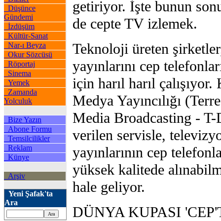
getiriyor. İşte bunun son
Düşünce
Gündemi
de cepte TV izlemek.
İzdüşüm
Kültür-Sanat
Teknoloji üreten şirketler
Nar-ı Beyza
Okur Sözcüsü
yayınlarını cep telefonla
Röportaj
Sinema
için harıl harıl çalışıyor.
Yemek
Zamanda
Medya Yayıncılığı (Terres
Yolculuk
Media Broadcasting - T
Bize Yazın
Abone Formu
verilen servisle, televiz
Temsilcilikler
Reklam
yayınlarının cep telefonl
Künye
yüksek kalitede alınabi
Arşiv
hale geliyor.
Yeni Şafak'ta
Ara
DÜNYA KUPASI 'CEP'