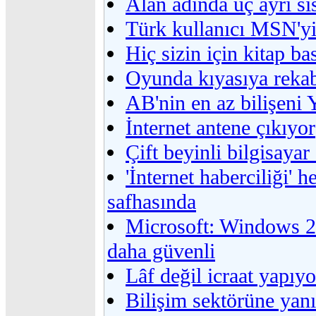
Alan adında üç ayrı si
Türk kullanıcı MSN'yi 
Hiç sizin için kitap ba
Oyunda kıyasıya reka
AB'nin en az bilişeni 
İnternet antene çıkıyor
Çift beyinli bilgisaya
'İnternet haberciliği'
safhasında
Microsoft: Windows 2
daha güvenli
Lâf değil icraat yapıyo
Bilişim sektörüne yanı