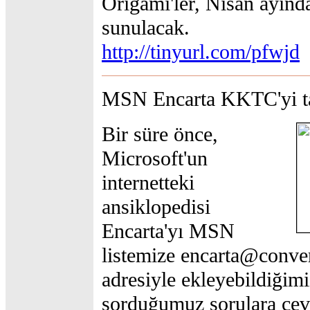
Origami'ler, Nisan ayında
sunulacak.
http://tinyurl.com/pfwjd
MSN Encarta KKTC'yi t
Bir süre önce,
Microsoft'un
internetteki
ansiklopedisi
Encarta'yı MSN
listemize encarta@conve
adresiyle ekleyebildiğimi
sorduğumuz sorulara ce