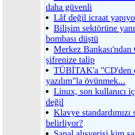
daha güvenli
Lâf değil icraat yapıyo
Bilişim sektörüne yanı
bombası düştü
Merkez Bankası'ndan
şifrenize talip
TÜBİTAK'a "CD'den ç
yazılım"la övünmek...
Linux, son kullanıcı iç
değil
Klavye standardımızı
belirliyor?
Sanal alışverişi kim s