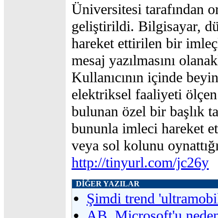
Üniversitesi tarafından o
geliştirildi. Bilgisayar, 
hareket ettirilen bir imle
mesaj yazılmasını olanakl
Kullanıcının içinde beyi
elektriksel faaliyeti ölçe
bulunan özel bir başlık t
bununla imleci hareket et
veya sol kolunu oynattığı
http://tinyurl.com/jc26y
DİĞER YAZILAR
Şimdi trend 'ultramobil
AB, Microsoft'u neden