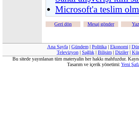
Microsoft'a teslim ol
Geri dön
Mesaj gönder
Yaz
Ana Sayfa
|
Gündem
|
Politika
|
Ekonomi
|
Dü
Televizyon
|
Sağlık
|
Bilişim
|
Diziler
|
Kü
Bu sitede yayınlanan tüm materyalin her hakkı mahfuzdur. Kayn
Tasarım ve içerik yönetimi:
Yeni Şafa