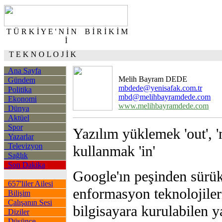
T Ü R K İ Y E ' N İ N B İ R İ K İ M
İ
T E K N O L O J İ K
Ana Sayfa
Melih Bayram DEDE
Gündem
mbdede@yenisafak.com.tr
Politika
mbd@melihbayramdede.com
Ekonomi
www.melihbayramdede.com
Dünya
Aktüel
Spor
Yazılım yüklemek 'out', '
Yazarlar
Televizyon
kullanmak 'in'
Sağlık
Son Dakika
Google'ın peşinden sürük
657'liler Ailesi
enformasyon teknolojiler
Bilişim
Çalışanın Sesi
bilgisayara kurulabilen y
Diziler
Düşünce