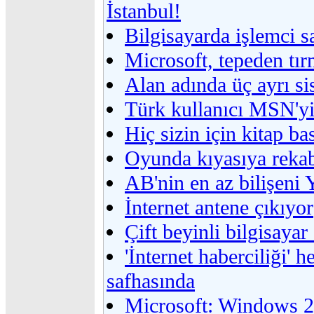
İstanbul!
Bilgisayarda işlemci s
Microsoft, tepeden tı
Alan adında üç ayrı si
Türk kullanıcı MSN'yi 
Hiç sizin için kitap ba
Oyunda kıyasıya reka
AB'nin en az bilişeni 
İnternet antene çıkıyor
Çift beyinli bilgisaya
'İnternet haberciliği'
safhasında
Microsoft: Windows 2