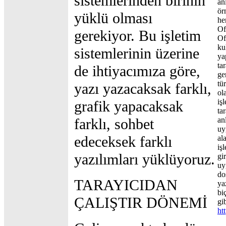
sistemlerinden birinin
an
ör
yüklü olması
he
Of
gerekiyor. Bu işletim
Of
ku
sistemlerinin üzerine
ya
ta
de ihtiyacımıza göre,
ge
tü
yazı yazacaksak farklı,
ol
iş
grafik yapacaksak
ta
farklı, sohbet
an
uy
edeceksek farklı
al
iş
yazılımları yüklüyoruz.
gir
uy
do
TARAYICIDAN
ya
bi
ÇALIŞTIR DÖNEMİ
gi
ht