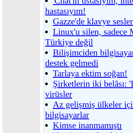
'Chat'in ustasıyım, int
hastasıyım!
Gazze'de klavye sesler
Linux'u silen, sadece 
Türkiye değil
Bilişimciden bilgisaya
destek gelmedi
Tarlaya ektim soğan!
Şirketlerin iki belâsı: 
virüsler
Az gelişmiş ülkeler iç
bilgisayarlar
Kimse inanmamıştı