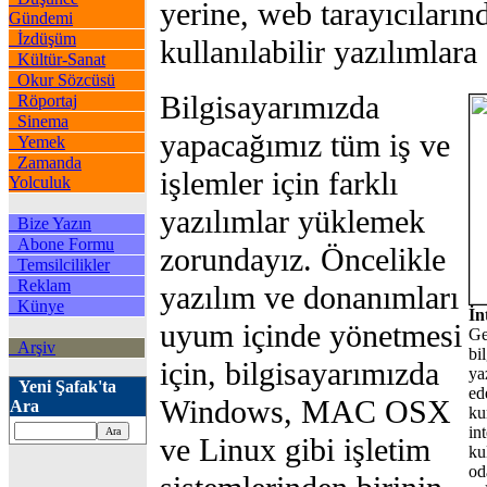
yerine, web tarayıcıların
Gündemi
İzdüşüm
kullanılabilir yazılımlara
Kültür-Sanat
Okur Sözcüsü
Bilgisayarımızda
Röportaj
Sinema
yapacağımız tüm iş ve
Yemek
Zamanda
işlemler için farklı
Yolculuk
yazılımlar yüklemek
Bize Yazın
Abone Formu
zorundayız. Öncelikle
Temsilcilikler
Reklam
yazılım ve donanımları
Künye
İn
uyum içinde yönetmesi
Ge
Arşiv
bi
için, bilgisayarımızda
ya
Yeni Şafak'ta
ed
Windows, MAC OSX
Ara
ku
in
ve Linux gibi işletim
ku
od