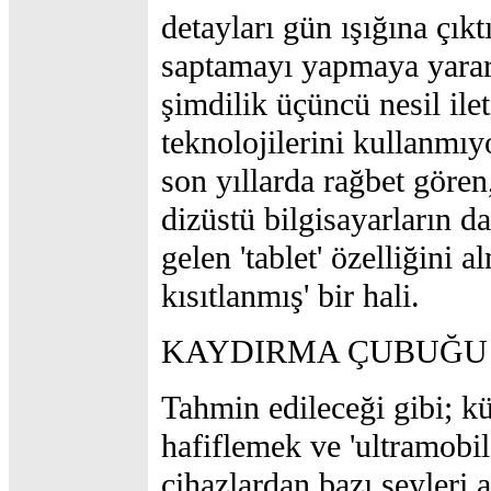
detayları gün ışığına çıkt
saptamayı yapmaya yarar
şimdilik üçüncü nesil ile
teknolojilerini kullanmıy
son yıllarda rağbet gören
dizüstü bilgisayarların da
gelen 'tablet' özelliğini a
kısıtlanmış' bir hali.
KAYDIRMA ÇUBUĞU
Tahmin edileceği gibi; k
hafiflemek ve 'ultramobil
cihazlardan bazı şeyleri 