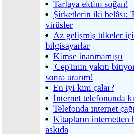
Tarlaya ektim soğan!
Şirketlerin iki belâsı: 
virüsler
Az gelişmiş ülkeler iç
bilgisayarlar
Kimse inanmamıştı
'Cep'imin yakıtı bitiyo
sonra ararım!
En iyi kim çalar?
İnternet telefonunda k
Telefonda internet çağ
Kitapların internetten 
askıda