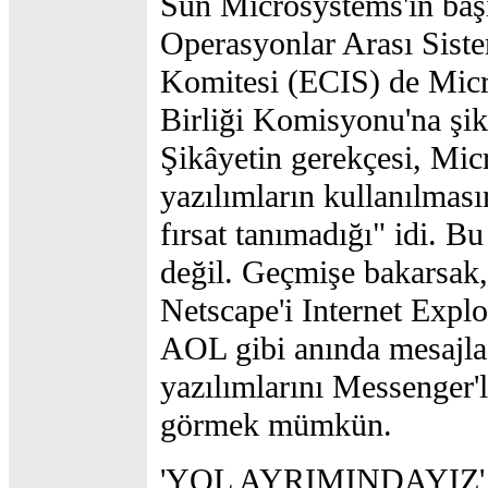
Sun Microsystems'in başı
Operasyonlar Arası Sist
Komitesi (ECIS) de Micr
Birliği Komisyonu'na şikâ
Şikâyetin gerekçesi, Mic
yazılımların kullanılması
fırsat tanımadığı" idi. B
değil. Geçmişe bakarsak,
Netscape'i Internet Explo
AOL gibi anında mesajl
yazılımlarını Messenger'l
görmek mümkün.
'YOL AYRIMINDAYIZ'