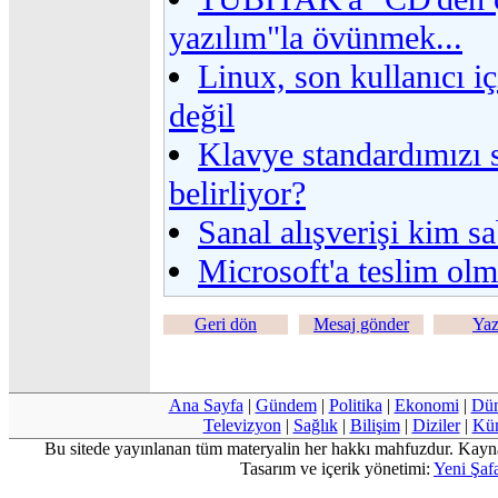
yazılım"la övünmek...
Linux, son kullanıcı iç
değil
Klavye standardımızı
belirliyor?
Sanal alışverişi kim s
Microsoft'a teslim ol
Geri dön
Mesaj gönder
Yaz
Ana Sayfa
|
Gündem
|
Politika
|
Ekonomi
|
Dü
Televizyon
|
Sağlık
|
Bilişim
|
Diziler
|
Kü
Bu sitede yayınlanan tüm materyalin her hakkı mahfuzdur. Kayn
Tasarım ve içerik yönetimi:
Yeni Şafa