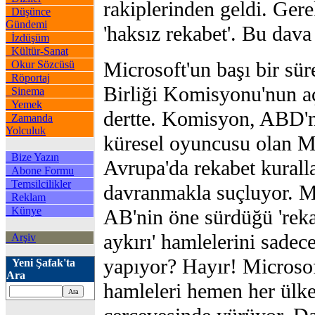
rakiplerinden geldi. Ger
Düşünce
Gündemi
'haksız rekabet'. Bu dav
İzdüşüm
Kültür-Sanat
Microsoft'un başı bir sü
Okur Sözcüsü
Röportaj
Birliği Komisyonu'nun aç
Sinema
Yemek
dertte. Komisyon, ABD'n
Zamanda
Yolculuk
küresel oyuncusu olan Mi
Bize Yazın
Avrupa'da rekabet kuralla
Abone Formu
Temsilcilikler
davranmakla suçluyor. M
Reklam
Künye
AB'nin öne sürdüğü 'reka
aykırı' hamlelerini sadec
Arşiv
yapıyor? Hayır! Microsoft
Yeni Şafak'ta
Ara
hamleleri hemen her ülked