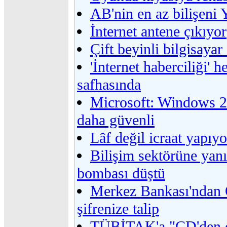
AB'nin en az bilişeni 
İnternet antene çıkıyor
Çift beyinli bilgisaya
'İnternet haberciliği'
safhasında
Microsoft: Windows 2
daha güvenli
Lâf değil icraat yapıyo
Bilişim sektörüne yanı
bombası düştü
Merkez Bankası'ndan
şifrenize talip
TÜBİTAK'a "CD'den ç