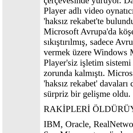
çerçevesinde yürüyor. D
Player adlı video oynatıc
'haksız rekabet'te bulund
Microsoft Avrupa'da köş
sıkıştırılmış, sadece Avr
vermek üzere Windows 
Player'siz işletim sistem
zorunda kalmıştı. Microso
'haksız rekabet' davaları
sürpriz bir gelişme oldu.
RAKİPLERİ ÖLDÜRÜ
IBM, Oracle, RealNetwo