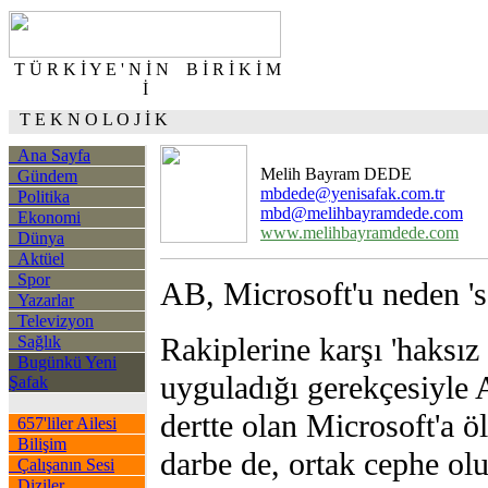
T Ü R K İ Y E ' N İ N B İ R İ K İ M
İ
T E K N O L O J İ K
Ana Sayfa
Melih Bayram DEDE
Gündem
mbdede@yenisafak.com.tr
Politika
mbd@melihbayramdede.com
Ekonomi
www.melihbayramdede.com
Dünya
Aktüel
Spor
AB, Microsoft'u neden 's
Yazarlar
Televizyon
Rakiplerine karşı 'haksız 
Sağlık
Bugünkü Yeni
uyguladığı gerekçesiyle 
Şafak
dertte olan Microsoft'a ö
657'liler Ailesi
Bilişim
darbe de, ortak cephe ol
Çalışanın Sesi
Diziler