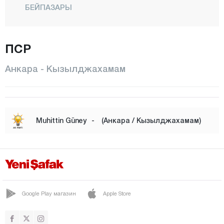
БЕЙПАЗАРЫ
ЧАМЛЫДЕРЕ
ЧАНКАЯ
ПСР
ЧУБУК
Анкара - Кызылджахамам
ЭЛЬМАДАГ
ЭТИМЕСГУТ
ЭВРЕН
Muhittin Güney
-
(Анкара / Кызылджахамам)
ГЕЛЬБАШИ
ГЮДЮЛЬ
ХАЙМАНА
КАЛЕДЖИК
Google Play магазин
Apple Store
KAZAN
КЕЧИОРЕН