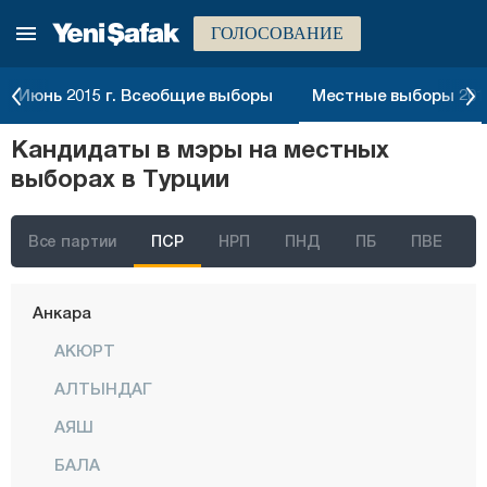
ГОЛОСОВАНИЕ
Июнь 2015 г. Всеобщие выборы
Местные выборы 2014
Кандидаты в мэры на местных
выборах в Турции
Все партии
ПСР
НРП
ПНД
ПБ
ПВЕ
Стамбул
Анкара
АКЮРТ
АЛТЫНДАГ
АЯШ
БАЛА