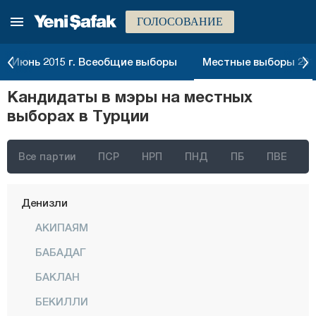
ГОЛОСОВАНИЕ
Битлис
Болу
Июнь 2015 г. Всеобщие выборы
Местные выборы 2014
Бурдур
Кандидаты в мэры на местных
Бурса
выборах в Турции
Чанаккале
Чанкыры
Все партии
ПСР
НРП
ПНД
ПБ
ПВЕ
Чорум
Денизли
АКИПАЯМ
БАБАДАГ
БАКЛАН
БЕКИЛЛИ