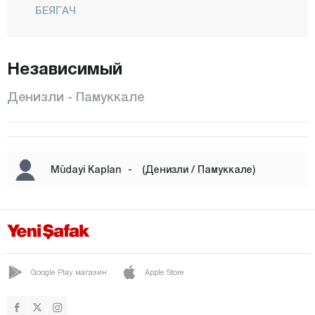
БЕЯГАЧ
БОЗКУРТ
БУЛДАН
Независимый
ЧАЛ
Денизли - Памуккале
ЧАМЕЛИ
ЧАРДАК
ЧИВРИЛ
Müdayi Kaplan
-
(Денизли / Памуккале)
ГЮНЕЙ
ХОНАЗ
КАЛЕ
МЕРКЕЗЕФЕНДИ
Google Play магазин
Apple Store
ПАМУККАЛЕ
САРАЙКОЙ