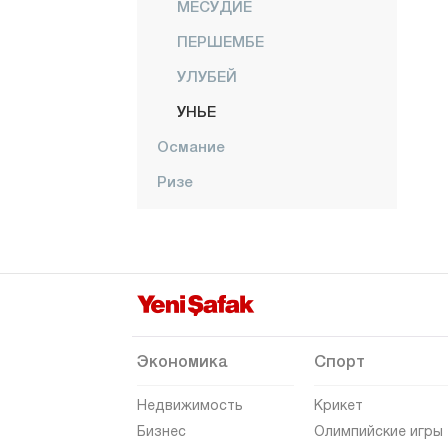
МЕСУДИЕ
ПЕРШЕМБЕ
УЛУБЕЙ
УНЬЕ
Османие
Ризе
Сакарья
Самсун
Шанлыурфа
Сиирт
Синоп
Экономика
Спорт
Шырнак
Недвижимость
Крикет
Сивас
Бизнес
Олимпийские игры