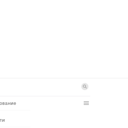
ование
ти