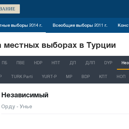
ВАНИЕ
ные выборы 2014 г.
Всеобщие выборы 2011 г.
Конс
 местных выборах в Турции
ПБ
ПВЕ
HDP
НПТ
ДП
ДЛП
DYP
Нез
P
TURK Parti
YURT-P
MP
BDP
КПТ
НОП
Независимый
Орду - Унье