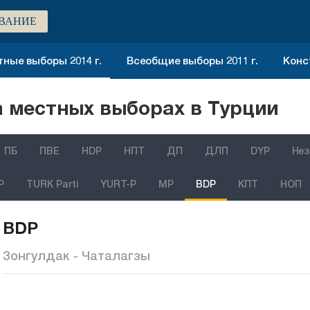
ВАНИЕ
ные выборы 2014 г.
Всеобщие выборы 2011 г.
Конс
 местных выборах в Турции
ПБ
ПВЕ
HDP
НПТ
ДП
ДЛП
DYP
Нез
P
TURK Parti
YURT-P
MP
BDP
КПТ
НОП
BDP
Зонгулдак - Чаталагзы