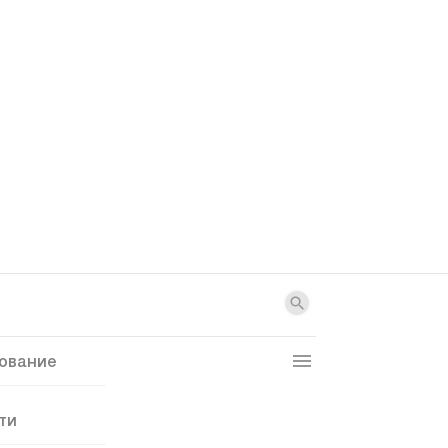
ование
ти