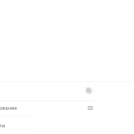
ование
ти