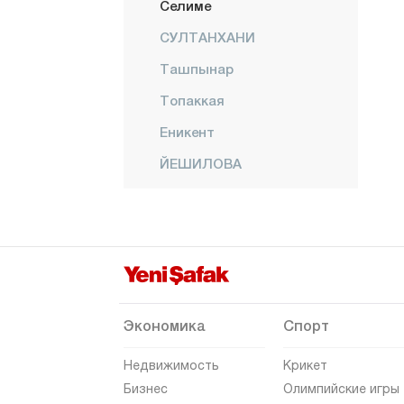
Селиме
СУЛТАНХАНИ
Ташпынар
Топаккая
Еникент
ЙЕШИЛОВА
Йешилтепе
Амасья
Анталия
Ардахан
Артвин
Экономика
Спорт
Айдын
Недвижимость
Крикет
Балыкесир
Бизнес
Олимпийские игры