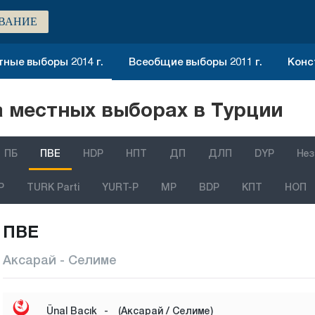
ВАНИЕ
ные выборы 2014 г.
Всеобщие выборы 2011 г.
Конс
 местных выборах в Турции
ПБ
ПВЕ
HDP
НПТ
ДП
ДЛП
DYP
Нез
P
TURK Parti
YURT-P
MP
BDP
КПТ
НОП
ПВЕ
Аксарай - Селиме
Ünal Bacık
-
(Аксарай / Селиме)