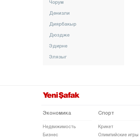
Чорум
Денизли
Диярбакыр
Дюздже
Эдирне
Элязыг
Эрзинджан
Эрзурум
Эскишехир
Газиантеп
Гиресун
Экономика
Спорт
Гюмюшхане
Недвижимость
Крикет
Хаккяри
Бизнес
Олимпийские игры