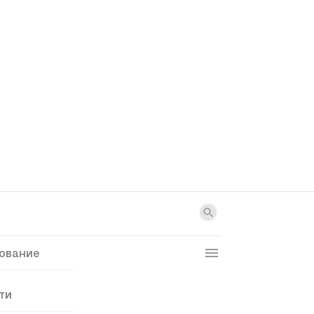
ование
ти