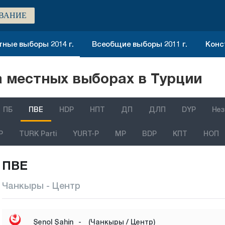
ВАНИЕ
ные выборы 2014 г.
Всеобщие выборы 2011 г.
Конс
 местных выборах в Турции
ПБ
ПВЕ
HDP
НПТ
ДП
ДЛП
DYP
Нез
P
TURK Parti
YURT-P
MP
BDP
КПТ
НОП
ПВЕ
Чанкыры - Центр
Şenol Şahin
-
(Чанкыры / Центр)