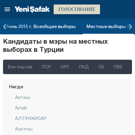
ГОЛОСОВАНИЕ
Малатья
Маниса
Июнь 2015 г. Всеобщие выборы
Местные выборы 2014
Мардин
Кандидаты в мэры на местных
Мерсин
выборах в Турции
Мугла
Муш
Все партии
ПСР
НРП
ПНД
ПБ
ПВЕ
Невшехир
Нигде
Акташ
Алай
АЛТУНХИСАР
Азатлы