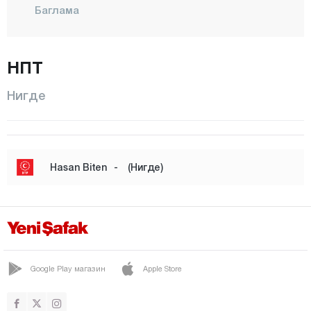
Баглама
Бахчели
БОР
НПТ
Бозкёй
Нигде
ЧАМАРДИ
ЧИФТЛИК
Чукуркую
Hasan Biten
-
(Нигде)
Дегирменли
Диварлы
Дундарлы
Эдикли
Google Play магазин
Apple Store
Гюмюшлер
Хаджиабдулла