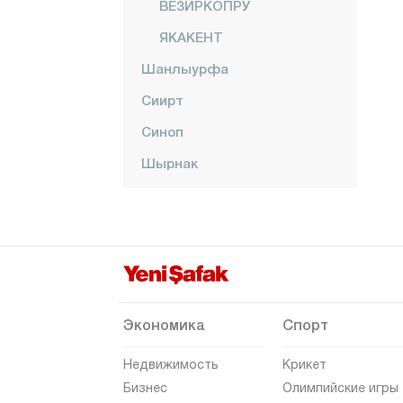
ВЕЗИРКОПРУ
ЯКАКЕНТ
Шанлыурфа
Сиирт
Синоп
Шырнак
Сивас
Текирдаг
Токат
Трабзон
Тунджели
Экономика
Спорт
Ушак
Недвижимость
Крикет
Ван
Бизнес
Олимпийские игры