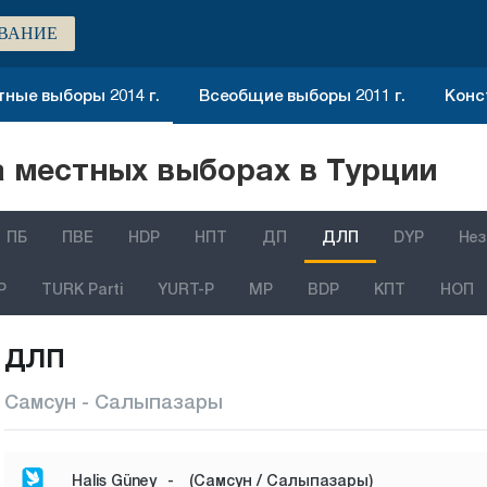
ВАНИЕ
ные выборы 2014 г.
Всеобщие выборы 2011 г.
Конс
 местных выборах в Турции
ПБ
ПВЕ
HDP
НПТ
ДП
ДЛП
DYP
Нез
P
TURK Parti
YURT-P
MP
BDP
КПТ
НОП
ДЛП
Самсун - Салыпазары
Halis Güney
-
(Самсун / Салыпазары)