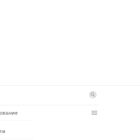
ование
ти