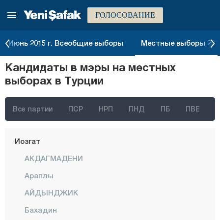
ГОЛОСОВАНИЕ
Текирдаг
Токат
Июнь 2015 г. Всеобщие выборы
Местные выборы 2014
Трабзон
Кандидаты в мэры на местных
Тунджели
выборах в Турции
Ушак
Ван
Все партии
ПСР
НРП
ПНД
ПБ
ПВЕ
Ялова
Йозгат
АКДАГМАДЕНИ
Араплы
АЙДЫНДЖИК
Бахадин