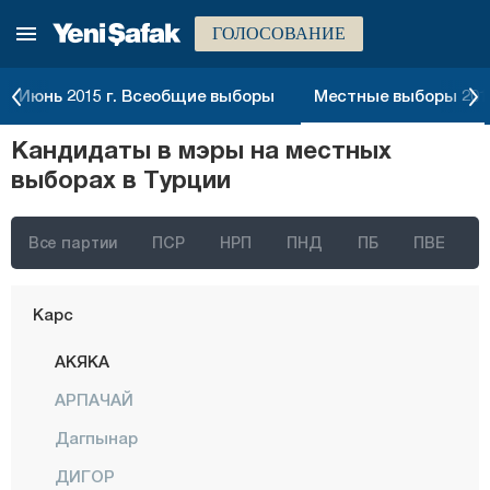
ГОЛОСОВАНИЕ
Хаккяри
Хатай
Июнь 2015 г. Всеобщие выборы
Местные выборы 2014
Ыгдыр
Кандидаты в мэры на местных
Ыспарта
выборах в Турции
Кахраманмараш
Карабюк
Все партии
ПСР
НРП
ПНД
ПБ
ПВЕ
Караман
Карс
АКЯКА
АРПАЧАЙ
Дагпынар
ДИГОР