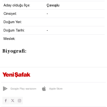
Çavuşlu
Aday olduğu İlçe:
-
Cinsiyet:
Doğum Yeri:
-
Doğum Tarihi:
Meslek:
Biyografi:
Google Play магазин
Apple Store