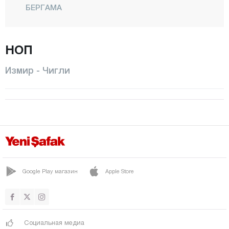
БЕРГАМА
БЕЙДАГ
БОРНОВА
НОП
БУДЖА
Измир - Чигли
ЧЕШМЕ
ЧИГЛИ
ДИКИЛИ
ФОЧА
ГАЗЕМИР
ГЮЗЕЛЬБАХЧЕ
Google Play магазин
Apple Store
КАРАБАГЛАР
КАРАБУРУН
Социальная медиа
КАРШИЯКА