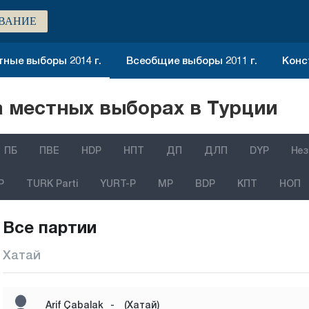
ВАНИЕ
ные выборы 2014 г.
Всеобщие выборы 2011 г.
Конс
 местных выборах в Турции
ПБ
ПВЕ
HDP
НПТ
ДП
ДЛП
DYP
Нез
P
TURK Parti
YURT-P
MP
BDP
КПТ
НОП
Все партии
Хатай
Arif Çabalak
-
(Хатай)