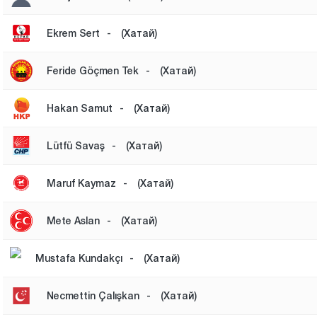
Ekrem Sert
-
(Хатай)
Feride Göçmen Tek
-
(Хатай)
Hakan Samut
-
(Хатай)
Lütfü Savaş
-
(Хатай)
Maruf Kaymaz
-
(Хатай)
Mete Aslan
-
(Хатай)
Mustafa Kundakçı
-
(Хатай)
Necmettin Çalışkan
-
(Хатай)