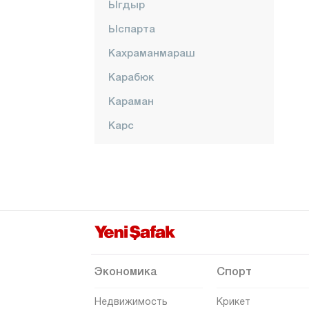
Ыгдыр
Ыспарта
Кахраманмараш
Карабюк
Караман
Карс
Кастамону
Кайсери
Килис
Кырыккале
Кыркларэли
Кыршехир
Экономика
Спорт
Коджаэли
Недвижимость
Крикет