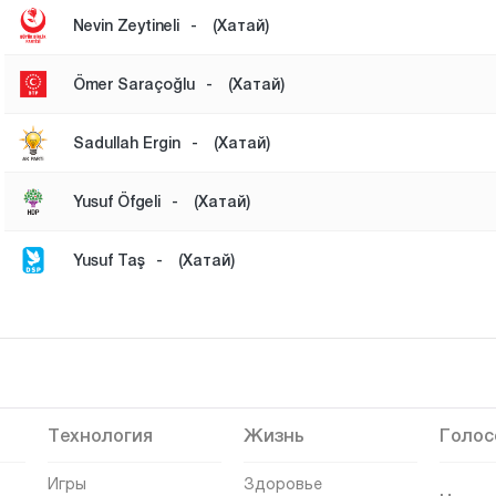
Nevin Zeytineli
-
(Хатай)
Ömer Saraçoğlu
-
(Хатай)
Sadullah Ergin
-
(Хатай)
Yusuf Öfgeli
-
(Хатай)
Yusuf Taş
-
(Хатай)
Технология
Жизнь
Голос
Игры
Здоровье