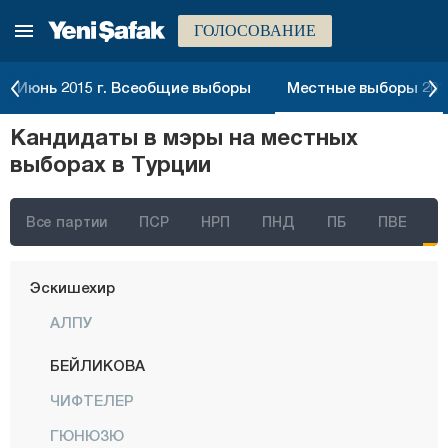
ГОЛОСОВАНИЕ
Денизли
Диярбакыр
Июнь 2015 г. Всеобщие выборы
Местные выборы 2014
Дюздже
Кандидаты в мэры на местных
Эдирне
выборах в Турции
Элязыг
Эрзинджан
Все партии
ПСР
НРП
ПНД
ПБ
ПВЕ
Эрзурум
Эскишехир
АЛПУ
БЕЙЛИКОВА
ЧИФТЕЛЕР
ГЮНЮЗЮ