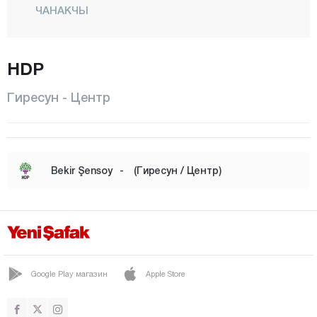
ЧАНАКЧЫ
Чавушлу
ДЕРЕЛИ
HDP
ДОГАНКЕНТ
Гиресун - Центр
Дуроглу
ЭСПИЙЕ
ЭЙНЕСИЛ
Bekir Şensoy
-
(Гиресун / Центр)
ГЕРЕЛЕ
ГЮДЖЕ
КЕШАП
Кованлык
Google Play магазин
Apple Store
Центр
Орен