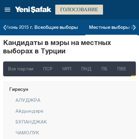
ГОЛОСОВАНИЕ
Дюздже
Эдирне
Июнь 2015 г. Всеобщие выборы
Местные выборы 2014
Элязыг
Кандидаты в мэры на местных
Эрзинджан
выборах в Турции
Эрзурум
Эскишехир
Все партии
ПСР
НРП
ПНД
ПБ
ПВЕ
Газиантеп
Гиресун
АЛУДЖРА
Айдындере
БУЛАНДЖАК
ЧАМОЛУК