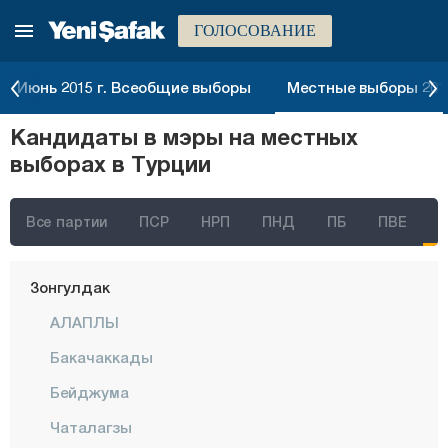
ГОЛОСОВАНИЕ
Токат
Трабзон
Июнь 2015 г. Всеобщие выборы
Местные выборы 2014
Тунджели
Кандидаты в мэры на местных
Ушак
выборах в Турции
Ван
Ялова
Все партии
ПСР
НРП
ПНД
ПБ
ПВЕ
Йозгат
Зонгулдак
АЛАПЛЫ
Бакачаккады
Бейджума
Чаталагзы