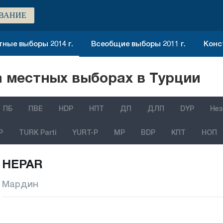
ВАНИЕ
ные выборы 2014 г.
Всеобщие выборы 2011 г.
Конс
 местных выборах в Турции
ПБ
ПВЕ
HDP
НПТ
ДП
ДЛП
DYP
Нез
P
TURK Parti
YURT-P
MP
BDP
КПТ
НОП
HEPAR
Мардин