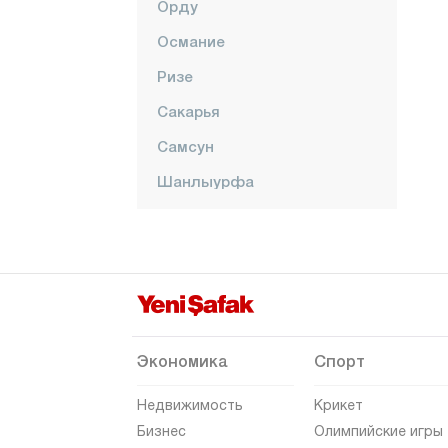
Орду
Османие
Ризе
Сакарья
Самсун
Шанлыурфа
Сиирт
Синоп
Шырнак
Сивас
Текирдаг
Экономика
Спорт
Токат
Недвижимость
Крикет
Трабзон
Бизнес
Олимпийские игры