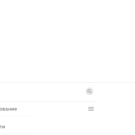
ование
ти