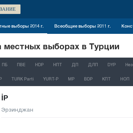
ВАНИЕ
ные выборы 2014 г.
Всеобщие выборы 2011 г.
Конс
 местных выборах в Турции
ПБ
ПВЕ
HDP
НПТ
ДП
ДЛП
DYP
Нез
P
TURK Parti
YURT-P
MP
BDP
КПТ
НОП
İP
Эрзинджан