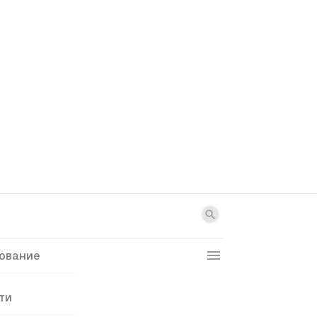
ование
ти