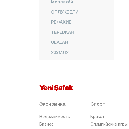
Моллакёй
ОТЛУКБЕЛИ
РЕФАХИЕ
ТЕРДЖАН
ULALAR
УЗУМЛУ
YALNIZBAĞ
YAYLABAŞI
YOĞURTLU
Эрзурум
Эскишехир
Экономика
Спорт
Газиантеп
Недвижимость
Крикет
Гиресун
Бизнес
Олимпийские игры