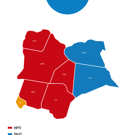
KOF
DMR
MER
PNR
VZE
BBS
LÜL
PHL
НРП
ПНД