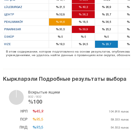
%
%
%
%
LÜLEBURGAZ
21,5
49,2
26,9
0
%
%
%
%
ЦЕНТР
32,8
36,2
25,7
0
%
%
%
%
PEHLIVANKÖY
44,6
18,5
36,5
0
%
%
%
%
PINARHISAR
30,5
39,9
25,3
0
%
%
%
%
ÜSKÜP
0
0
0
0
%
%
%
%
VIZE
19,3
24,5
29,7
0
В этом содержании, которое подготовлено на основе результатов, опубликов
учреждениями, не удалось найти данные о провинциях или округах, обозначенн
Кыркларэли Подробные результаты выбора
Вскрытые ящики
932 / 932
%100
НРП
%45,2
%45,2
104.918
голос
ПСР
%25,5
%25,5
59.333
голос
ПНД
%23,5
%23,5
54.552
голос