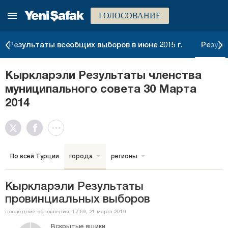
ГОЛОСОВАНИЕ
Результаты всеобщих выборов в июне 2015 г.
Резуль
Кыркларэли Результаты членства
муниципального совета 30 Марта
2014
По всей Турции
города
регионы
Кыркларэли Результаты
провинциальных выборов
последние обновления: 17:59, 21 марта 2019
Вскрытые ящики