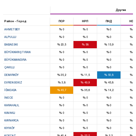
Другие
Район - Город
ПСР
НРП
ПНД
HDP
%
%
%
%
AHMETBEY
0
0
0
0
%
%
%
%
ALPULLU
0
0
0
0
%
%
%
%
BABAESKI
23,5
58
15,9
0
%
%
%
%
BÜYÜKKARIŞTIRAN
0
0
0
0
%
%
%
%
BÜYÜKMANDIRA
0
0
0
0
%
%
%
%
ÇAKILLI
0
0
0
0
%
%
%
%
DEMIRKÖY
35,2
11,5
50,8
0
%
%
%
%
EVRENSEKIZ
3,8
49,9
45,8
0
%
%
%
%
İĞNEADA
45,7
35,6
14,2
0
%
%
%
%
İNECE
0
0
0
0
%
%
%
%
KARAHALIL
0
0
0
0
%
%
%
%
KAVAKLI
0
0
0
0
%
%
%
%
KAYNARCA
0
0
0
0
%
%
%
%
KIYIKÖY
0
0
0
0
%
%
%
%
KOFÇAZ
40,4
55,5
2,2
0