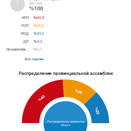
932 / 932
%100
НРП
%45,2
%45,2
ПСР
%25,5
%25,5
ПНД
%23,5
%23,5
ДП
%2,4
%2,4
Независимый
%0,7
%0,7
Все партии
Распределение провинциальной ассамблеи
%26
%45
%23
Распределение элементов
сборки