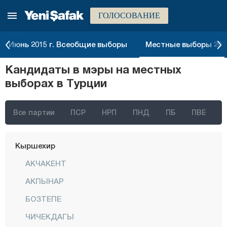
ГОЛОСОВАНИЕ
Караман
Карс
Июнь 2015 г. Всеобщие выборы
Местные выборы 2014
Кастамону
Кандидаты в мэры на местных
Кайсери
выборах в Турции
Килис
Кырыккале
Все партии
ПСР
НРП
ПНД
ПБ
ПВЕ
Кыркларэли
Кыршехир
АКЧАКЕНТ
АКПЫНАР
БОЗТЕПЕ
ЧИЧЕКДАГЫ