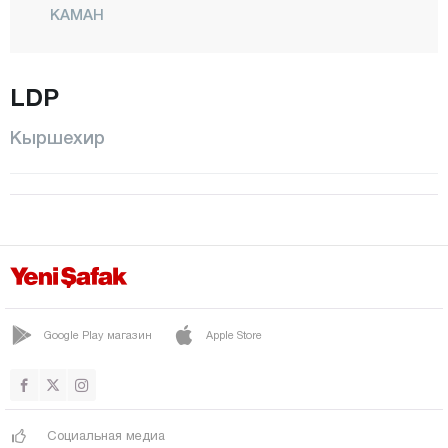
КАМАН
Кёсели
Куранджылы
LDP
Центр
Кыршехир
МУДЖУР
Озбаг
Коджаэли
Конья
Кютахья
Малатья
Google Play магазин
Apple Store
Маниса
Мардин
Мерсин
Социальная медиа