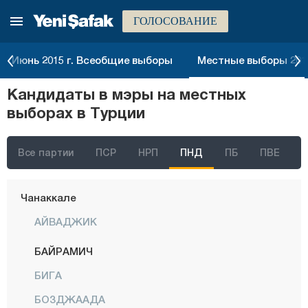
ГОЛОСОВАНИЕ
Байбурт
Биледжик
Июнь 2015 г. Всеобщие выборы
Местные выборы 2014
Бингёль
Кандидаты в мэры на местных
Битлис
выборах в Турции
Болу
Бурдур
Все партии
ПСР
НРП
ПНД
ПБ
ПВЕ
Бурса
Чанаккале
АЙВАДЖИК
БАЙРАМИЧ
БИГА
БОЗДЖААДА