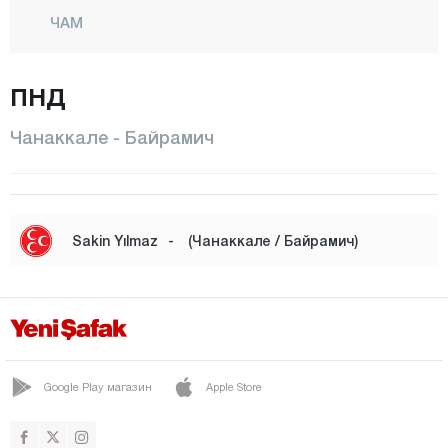
ЧАМ
ЧАРДАК
ПНД
ЭДЖЕАБАТ
Эврезе
Чанаккале - Байрамич
ЭЗИНЕ
ГЕЛИБОЛУ
Гейикли
Sakin Yılmaz
-
(Чанаккале / Байрамич)
ГЁКЧЕАДА
Гюмюшчай
Калкым
Карабига
Google Play магазин
Apple Store
Каваккёй
КЕПЕЗ