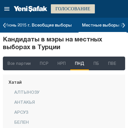
ГОЛОСОВАНИЕ
Эрзинджан
Эрзурум
Июнь 2015 г. Всеобщие выборы
Местные выборы 2014
Эскишехир
Кандидаты в мэры на местных
Газиантеп
выборах в Турции
Гиресун
Гюмюшхане
Все партии
ПСР
НРП
ПНД
ПБ
ПВЕ
Хаккяри
Хатай
АЛТЫНОЗУ
АНТАКЬЯ
АРСУЗ
БЕЛЕН