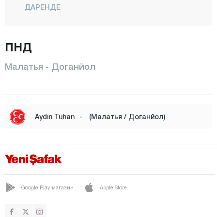
ДАРЕНДЕ
ДОГАНШЕХИР
ПНД
ДОГАНЙОЛ
ХЕКИМХАН
Малатья - Доганйол
КАЛЕ
КУЛУНДЖАК
ПУТЮРГЕ
Aydın Tuhan
-
(Малатья / Доганйол)
ЯЗЫХАН
ЙЕШИЛЮРТ
Маниса
Мардин
Google Play магазин
Apple Store
Мерсин
Мугла