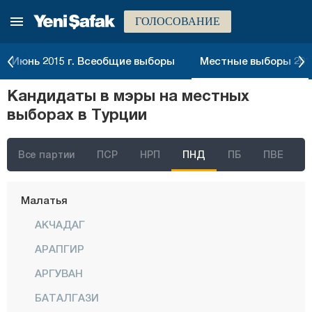
ГОЛОСОВАНИЕ
Килис
Кырыккале
Июнь 2015 г. Всеобщие выборы
Местные выборы 2014
Кыркларэли
Кандидаты в мэры на местных
Кыршехир
выборах в Турции
Коджаэли
Конья
Все партии
ПСР
НРП
ПНД
ПБ
ПВЕ
Кютахья
Малатья
АКЧАДАГ
АРАПГИР
АРГУВАН
БАТАЛГАЗИ