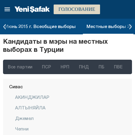
ГОЛОСОВАНИЕ
Ризе
Сакарья
Июнь 2015 г. Всеобщие выборы
Местные выборы 2014
Самсун
Кандидаты в мэры на местных
Шанлыурфа
выборах в Турции
Сиирт
Синоп
Все партии
ПСР
НРП
ПНД
ПБ
ПВЕ
Шырнак
Сивас
АКИНДЖИЛАР
АЛТЫНЯЙЛА
Джемел
Чепни