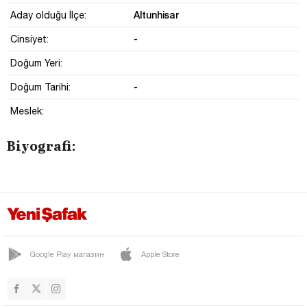
Altunhisar
Aday olduğu İlçe:
-
Cinsiyet:
Doğum Yeri:
-
Doğum Tarihi:
Meslek:
Biyografi:
Google Play магазин
Apple Store