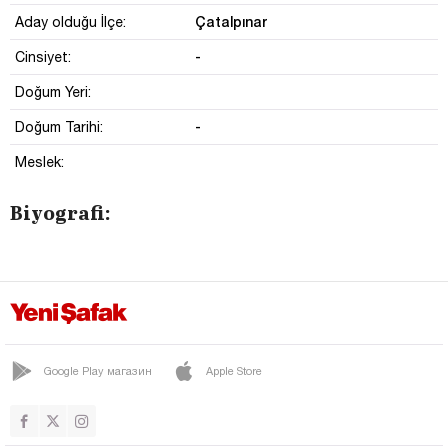
Çatalpınar
Aday olduğu İlçe:
-
Cinsiyet:
Doğum Yeri:
-
Doğum Tarihi:
Meslek:
Biyografi:
Google Play магазин
Apple Store