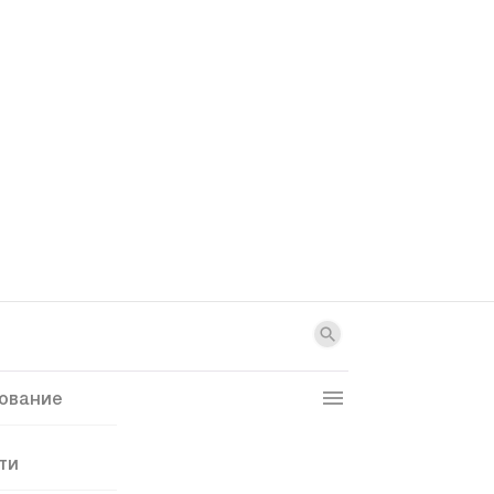
ование
ти