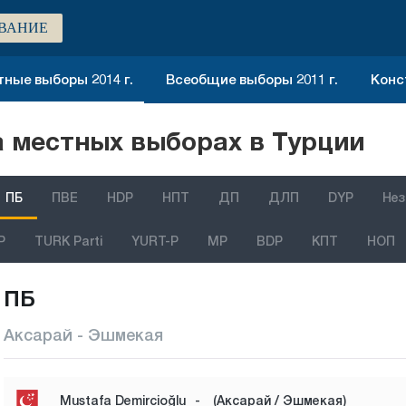
ВАНИЕ
ные выборы 2014 г.
Всеобщие выборы 2011 г.
Конс
 местных выборах в Турции
ПБ
ПВЕ
HDP
НПТ
ДП
ДЛП
DYP
Нез
P
TURK Parti
YURT-P
MP
BDP
КПТ
НОП
ПБ
Аксарай - Эшмекая
Mustafa Demircioğlu
-
(Аксарай / Эшмекая)