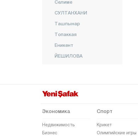
Селиме
СУЛТАНХАНИ
Ташпынар
Топаккая
Еникент
ЙЕШИЛОВА
Йешилтепе
Амасья
Анталия
Ардахан
Артвин
Экономика
Спорт
Айдын
Недвижимость
Крикет
Балыкесир
Бизнес
Олимпийские игры