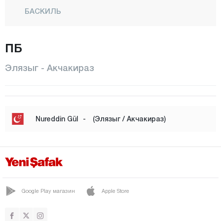
БАСКИЛЬ
Бейхан
ПБ
Букарды
Эримли
Элязыг - Акчакираз
КАРАКОЧАН
КЕБАН
КОВАНДЖИЛАР
Nureddin Gül
-
(Элязыг / Акчакираз)
МАДЕН
Центр
Моллакенди
ПАЛУ
Google Play магазин
Apple Store
Сариджан
СИВРИЛДЕ