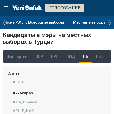
ГОЛОСОВАНИЕ
Чанаккале
Чанкыры
Июнь 2015 г. Всеобщие выборы
Местные выборы 2014
Чорум
Кандидаты в мэры на местных
Денизли
выборах в Турции
Диярбакыр
Дюздже
Все партии
ПСР
НРП
ПНД
ПБ
ПВЕ
Эдирне
Элязыг
АГИН
Акчакираз
АЛАДЖАКАЯ
АРЫДЖАК