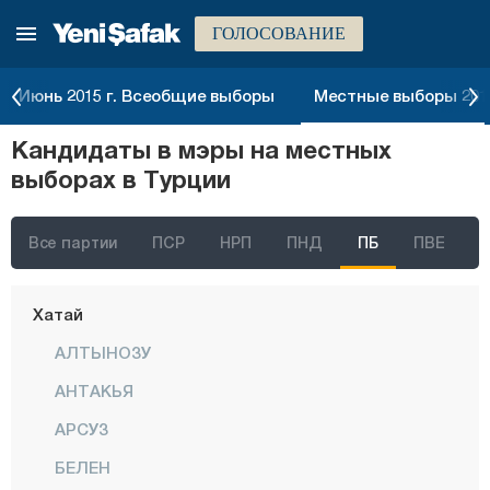
ГОЛОСОВАНИЕ
Эрзинджан
Эрзурум
Июнь 2015 г. Всеобщие выборы
Местные выборы 2014
Эскишехир
Кандидаты в мэры на местных
Газиантеп
выборах в Турции
Гиресун
Гюмюшхане
Все партии
ПСР
НРП
ПНД
ПБ
ПВЕ
Хаккяри
Хатай
АЛТЫНОЗУ
АНТАКЬЯ
АРСУЗ
БЕЛЕН