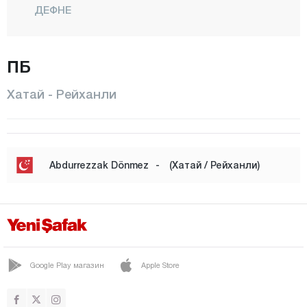
ДЕФНЕ
ДОРТЙОЛ
ЭРЗИН
ПБ
ХАССА
Хатай - Рейханли
ИСКЕНДЕРУН
КЫРЫКХАН
КУМЛУ
Abdurrezzak Dönmez
-
(Хатай / Рейханли)
ПАЙАС
РЕЙХАНЛИ
САМАНДАГ
ЯЙЛАДАГЫ
Google Play магазин
Apple Store
Ыгдыр
Ыспарта