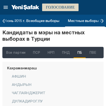
ГОЛОСОВАНИЕ
Газиантеп
Гиресун
Июнь 2015 г. Всеобщие выборы
Местные выборы 2014
Гюмюшхане
Кандидаты в мэры на местных
Хаккяри
выборах в Турции
Хатай
Ыгдыр
Все партии
ПСР
НРП
ПНД
ПБ
ПВЕ
Ыспарта
Кахраманмараш
АФШИН
АНДЫРЫН
ЧАГЛАЯНДЖЕРИТ
ДУЛКАДИРОГЛУ