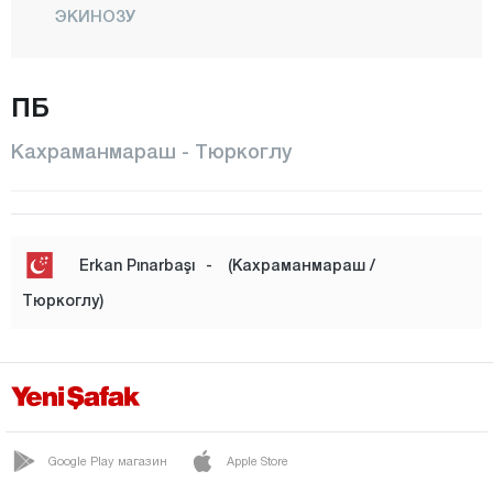
ЭКИНОЗУ
ЭЛЬБИСТАН
ГЁКСУН
ПБ
НУРХАК
Кахраманмараш - Тюркоглу
ОНИКИШУБАТ
ПАЗАРДЖИК
ТЮРКОГЛУ
Erkan Pınarbaşı
-
(Кахраманмараш /
Карабюк
Тюркоглу)
Караман
Карс
Кастамону
Кайсери
Google Play магазин
Apple Store
Килис