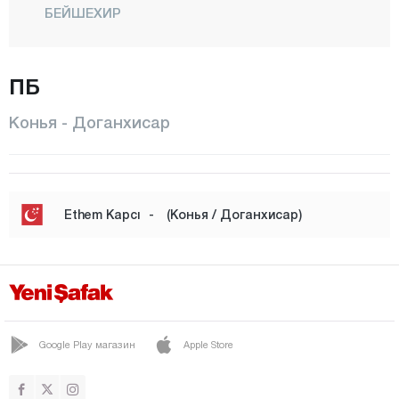
БЕЙШЕХИР
БОЗКЫР
ЧЕЛТИК
ПБ
ДЖИХАНБЕЙЛИ
Конья - Доганхисар
ЧУМРА
ДЕРБЕНТ
ДЕРЕБУДЖАК
Ethem Kapcı
-
(Конья / Доганхисар)
ДОГАНХИСАР
ЭМИРГАЗИ
ЭРЕГЛИ
ГЮНЕЙСЫНЫР
Google Play магазин
Apple Store
ХАДИМ
ХАЛКАПЫНАР