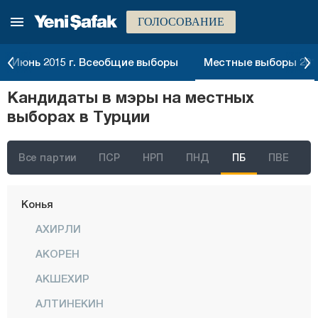
ГОЛОСОВАНИЕ
Кастамону
Кайсери
Июнь 2015 г. Всеобщие выборы
Местные выборы 2014
Килис
Кандидаты в мэры на местных
Кырыккале
выборах в Турции
Кыркларэли
Кыршехир
Все партии
ПСР
НРП
ПНД
ПБ
ПВЕ
Коджаэли
Конья
АХИРЛИ
АКОРЕН
АКШЕХИР
АЛТИНЕКИН