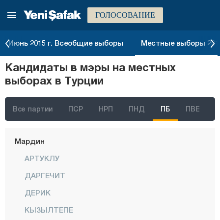
ГОЛОСОВАНИЕ
Кыркларэли
Кыршехир
Июнь 2015 г. Всеобщие выборы
Местные выборы 2014
Коджаэли
Кандидаты в мэры на местных
Конья
выборах в Турции
Кютахья
Малатья
Все партии
ПСР
НРП
ПНД
ПБ
ПВЕ
Маниса
Мардин
АРТУКЛУ
ДАРГЕЧИТ
ДЕРИК
КЫЗЫЛТЕПЕ