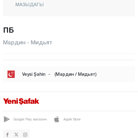
МАЗЫДАГЫ
МИДЬЯТ
ПБ
НУСАЙБИН
ОМЕРЛИ
Мардин - Мидьят
САВУР
ЙЕШИЛЛИ
Мерсин
Veysi Şahin
-
(Мардин / Мидьят)
Мугла
Муш
Невшехир
Нигде
Google Play магазин
Apple Store
Орду
Османие