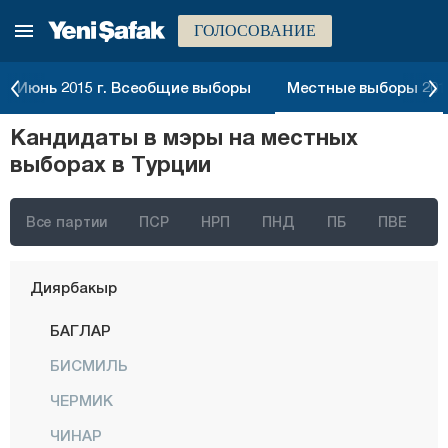
ГОЛОСОВАНИЕ
Болу
Бурдур
Июнь 2015 г. Всеобщие выборы
Местные выборы 2014
Бурса
Кандидаты в мэры на местных
Чанаккале
выборах в Турции
Чанкыры
Чорум
Все партии
ПСР
НРП
ПНД
ПБ
ПВЕ
Денизли
Диярбакыр
БАГЛАР
БИСМИЛЬ
ЧЕРМИК
ЧИНАР