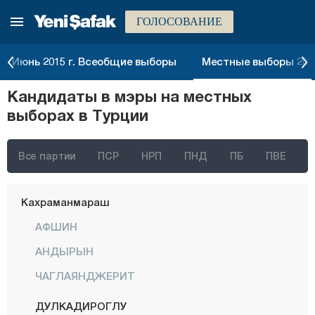
ГОЛОСОВАНИЕ
Газиантеп
Гиресун
Июнь 2015 г. Всеобщие выборы
Местные выборы 2014
Гюмюшхане
Кандидаты в мэры на местных
Хаккяри
выборах в Турции
Хатай
Ыгдыр
Все партии
ПСР
НРП
ПНД
ПБ
ПВЕ
Ыспарта
Кахраманмараш
АФШИН
АНДЫРЫН
ЧАГЛАЯНДЖЕРИТ
ДУЛКАДИРОГЛУ