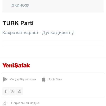
ЭКИНОЗУ
ЭЛЬБИСТАН
TURK Parti
ГЁКСУН
НУРХАК
Кахраманмараш - Дулкадироглу
ОНИКИШУБАТ
ПАЗАРДЖИК
ТЮРКОГЛУ
Карабюк
Караман
Карс
Google Play магазин
Apple Store
Кастамону
Кайсери
Социальная медиа
Килис