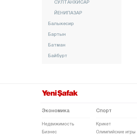
СУЛТАНХИСАР
ЙЕНИПАЗАР
Балыкесир
Бартын
Батман
Байбурт
Биледжик
Бингёль
Битлис
Болу
Бурдур
Экономика
Спорт
Бурса
Недвижимость
Крикет
Чанаккале
Бизнес
Олимпийские игры