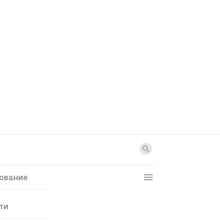
ование
ти