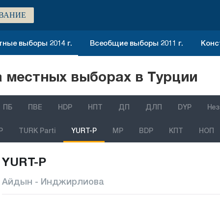
ВАНИЕ
ные выборы 2014 г.
Всеобщие выборы 2011 г.
Конс
 местных выборах в Турции
ПБ
ПВЕ
HDP
НПТ
ДП
ДЛП
DYP
Нез
P
TURK Parti
YURT-P
MP
BDP
КПТ
НОП
YURT-P
Айдын - Инджирлиова