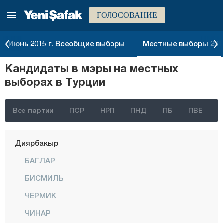
ГОЛОСОВАНИЕ
Болу
Бурдур
Июнь 2015 г. Всеобщие выборы
Местные выборы 2014
Бурса
Кандидаты в мэры на местных
Чанаккале
выборах в Турции
Чанкыры
Чорум
Все партии
ПСР
НРП
ПНД
ПБ
ПВЕ
Денизли
Диярбакыр
БАГЛАР
БИСМИЛЬ
ЧЕРМИК
ЧИНАР