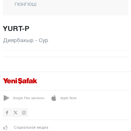
ГЮНГЮШ
ДИДЖЛЕ
ЭГИЛЬ
YURT-P
ЕРГАНИ
Диярбакыр - Сур
ХАНИ
ХАЗРО
КАЯПЫНАР
КОДЖАКЕЙ
КУЛП
ЛИДЖЕ
Google Play магазин
Apple Store
СИЛЬВАН
СУР
Социальная медиа
ЙЕНИШЕХИР