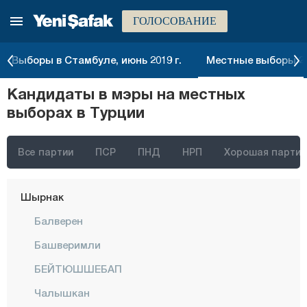
ГОЛОСОВАНИЕ
Османие
Ризе
Выборы в Стамбуле, июнь 2019 г.
Местные выборы 20
Сакарья
Кандидаты в мэры на местных
Самсун
выборах в Турции
Шанлыурфа
Сиирт
Все партии
ПСР
ПНД
НРП
Хорошая партия
Синоп
Шырнак
Балверен
Башверимли
БЕЙТЮШШЕБАП
Чалышкан