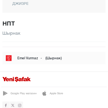
ДЖИЗРЕ
Фындык
Гёрюмлю
НПТ
ГЮЧЛУКОНАК
Шырнак
Хилал
ИДИЛ
Каралар
Emel Vurmaz
-
(Шырнак)
Касрык
Кумчаты
Центр
Шеноба
Google Play магазин
Apple Store
СИЛОПИ
Сирткёй