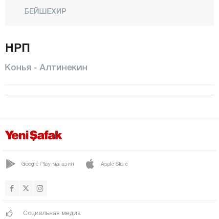
БЕЙШЕХИР
БОЗКЫР
НРП
ЧЕЛТИК
ДЖИХАНБЕЙЛИ
Конья - Алтинекин
ЧУМРА
ДЕРБЕНТ
ДЕРЕБУДЖАК
ДОГАНХИСАР
ЭМИРГАЗИ
ЭРЕГЛИ
Google Play магазин
Apple Store
ГЮНЕЙСЫНЫР
ХАДИМ
Социальная медиа
ХАЛКАПЫНАР