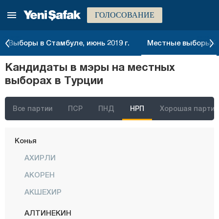
ГОЛОСОВАНИЕ
Кастамону
Кайсери
Выборы в Стамбуле, июнь 2019 г.
Местные выборы 20
Килис
Кандидаты в мэры на местных
Кырыккале
выборах в Турции
Кыркларэли
Кыршехир
Все партии
ПСР
ПНД
НРП
Хорошая партия
Коджаэли
Конья
АХИРЛИ
АКОРЕН
АКШЕХИР
АЛТИНЕКИН