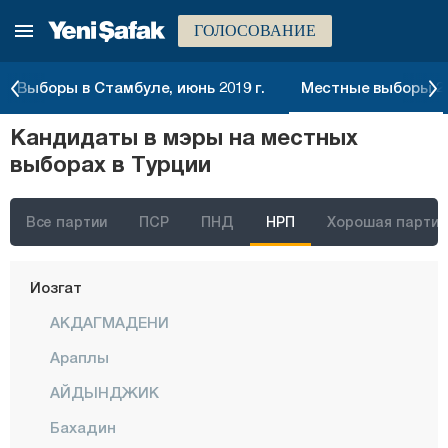
ГОЛОСОВАНИЕ
Текирдаг
Токат
Выборы в Стамбуле, июнь 2019 г.
Местные выборы 20
Трабзон
Кандидаты в мэры на местных
Тунджели
выборах в Турции
Ушак
Ван
Все партии
ПСР
ПНД
НРП
Хорошая партия
Ялова
Йозгат
АКДАГМАДЕНИ
Араплы
АЙДЫНДЖИК
Бахадин