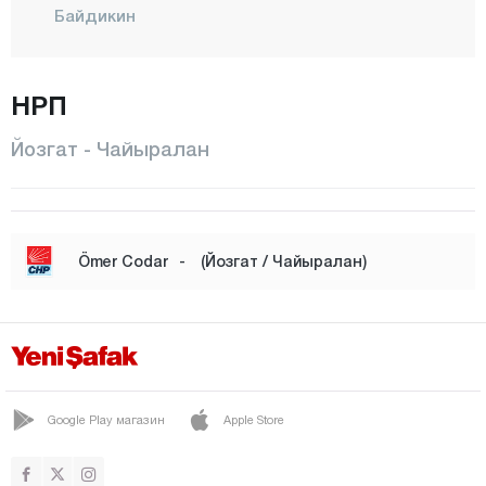
Байдикин
Белекчахан
БОГАЗЛЫЯН
НРП
ЧАНДЫР
Йозгат - Чайыралан
ЧАЙЫРАЛАН
ЧЕКЕРЕК
Чигдемли
Ömer Codar
-
(Йозгат / Чайыралан)
Дедефакили
ДОГАНКЕНТ
Эймир
Гульшери
Google Play магазин
Apple Store
Халыкёй
КАДИШЕХРИ