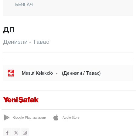
БЕЯГАЧ
БОЗКУРТ
БУЛДАН
ДП
ЧАЛ
Денизли - Тавас
ЧАМЕЛИ
ЧАРДАК
ЧИВРИЛ
Mesut Kelekcio
-
(Денизли / Тавас)
ГЮНЕЙ
ХОНАЗ
КАЛЕ
МЕРКЕЗЕФЕНДИ
Google Play магазин
Apple Store
ПАМУККАЛЕ
САРАЙКОЙ