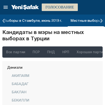
ГОЛОСОВАНИЕ
Битлис
Болу
Выборы в Стамбуле, июнь 2019 г.
Местные выборы 20
Бурдур
Кандидаты в мэры на местных
Бурса
выборах в Турции
Чанаккале
Чанкыры
Все партии
ПСР
ПНД
НРП
Хорошая партия
Чорум
Денизли
АКИПАЯМ
БАБАДАГ
БАКЛАН
БЕКИЛЛИ