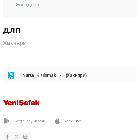
Эсендере
Центр
СЕМДИНЛИ
ДЛП
ЮКСЕКОВА
Хаккяри
Хатай
Ыгдыр
Ыспарта
Nursel Kızılırmak
-
(Хаккяри)
Кахраманмараш
Карабюк
Караман
Карс
Google Play магазин
Apple Store
Кастамону
Кайсери