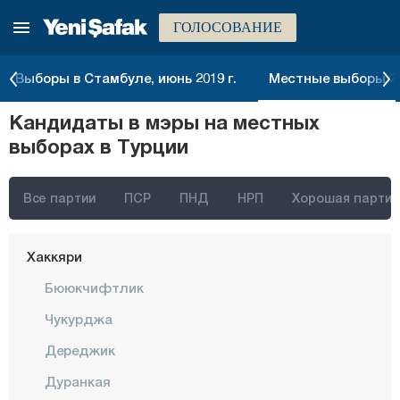
ГОЛОСОВАНИЕ
Элязыг
Эрзинджан
Выборы в Стамбуле, июнь 2019 г.
Местные выборы 20
Эрзурум
Кандидаты в мэры на местных
Эскишехир
выборах в Турции
Газиантеп
Гиресун
Все партии
ПСР
ПНД
НРП
Хорошая партия
Гюмюшхане
Хаккяри
Бююкчифтлик
Чукурджа
Дереджик
Дуранкая